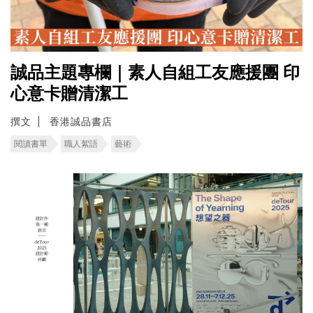
誠品主題專欄｜素人自組工友應援團 印
心意卡贈清潔工
撰文
香港誠品書店
閱讀書單
職人絮語
藝術