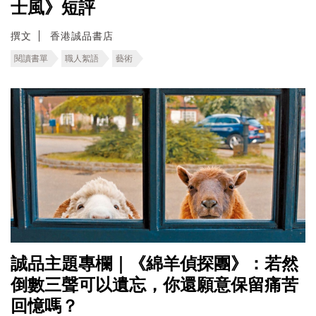
士風》短評
撰文
香港誠品書店
閱讀書單
職人絮語
藝術
誠品主題專欄｜《綿羊偵探團》：若然
倒數三聲可以遺忘，你還願意保留痛苦
回憶嗎？