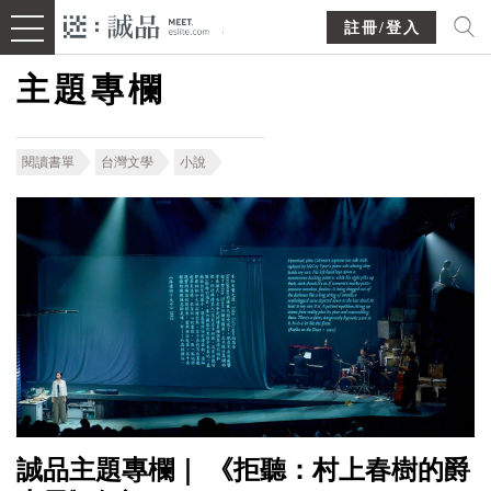
註冊/登入
主題專欄
閱讀書單
台灣文學
小說
誠品主題專欄｜ 《拒聽：村上春樹的爵