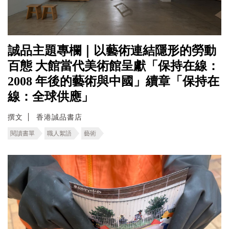
誠品主題專欄｜以藝術連結隱形的勞動
百態 ⼤館當代美術館呈獻「保持在線：
2008 年後的藝術與中國」續章「保持在
線：全球供應」
撰文
香港誠品書店
閱讀書單
職人絮語
藝術