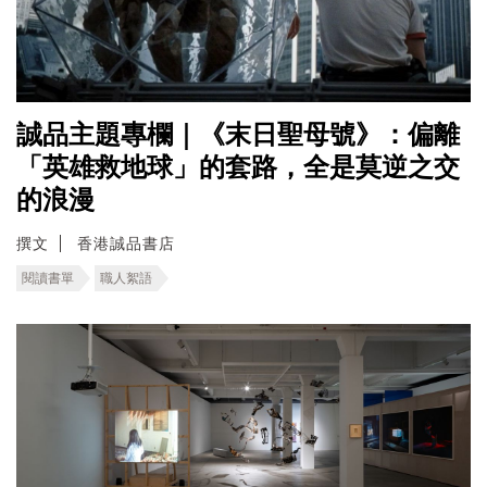
誠品主題專欄｜《末日聖母號》：偏離
「英雄救地球」的套路，全是莫逆之交
的浪漫
撰文
香港誠品書店
閱讀書單
職人絮語