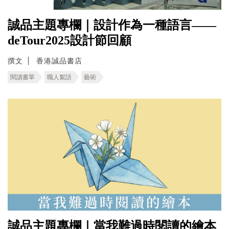
誠品主題專欄｜設計作為一種語言——
deTour2025設計節回顧
撰文
香港誠品書店
閱讀書單
職人絮語
藝術
誠品主題專欄｜當我難過時閱讀的繪本