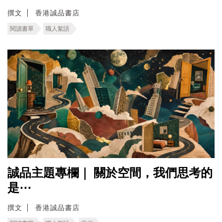
撰文
香港誠品書店
閱讀書單
職人絮語
誠品主題專欄｜ ​關於空間，我們思考的
是⋯
撰文
香港誠品書店