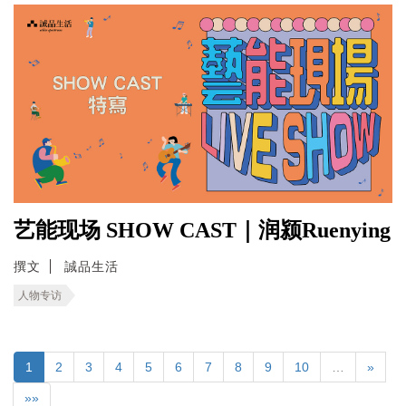
艺能现场 SHOW CAST｜润颍Ruenying
撰文
誠品生活
人物专访
1
2
3
4
5
6
7
8
9
10
…
»
»»