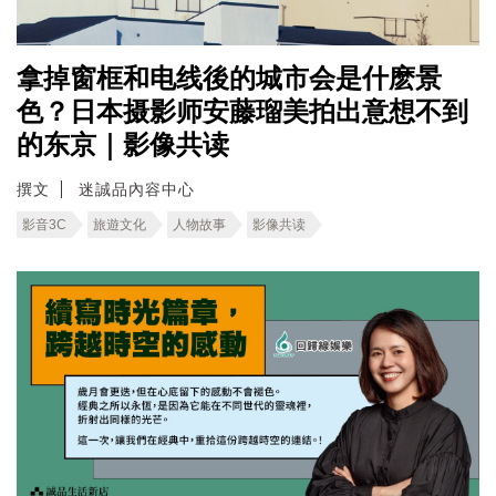
拿掉窗框和电线後的城市会是什麽景
色？日本摄影师安藤瑠美拍出意想不到
的东京｜影像共读
撰文
迷誠品內容中心
影音3C
旅遊文化
人物故事
影像共读