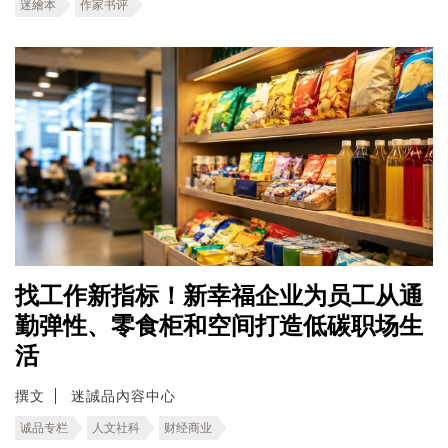
迷繪本
作家书评
找工作新指标！新幸福企业为员工从通
勤弹性、零食柜和空间打造低碳职场生
活
撰文
迷誠品內容中心
诚品专栏
人文社科
财经商业