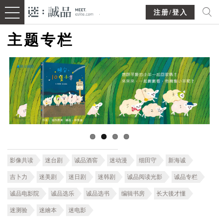
注册/登入
主题专栏
影像共读
迷台剧
诚品酒窖
迷动漫
细田守
新海诚
吉卜力
迷美剧
迷日剧
迷韩剧
诚品阅读光影
诚品专栏
诚品电影院
诚品选乐
诚品选书
编辑书房
长大後才懂
迷测验
迷繪本
迷电影