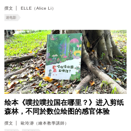
撰文
ELLE（Alice Li）
迷电影
绘本《噗拉噗拉国在哪里？》进入剪纸
森林，不同於数位绘图的感官体验
撰文
歐玲瀞（繪本教學講師）