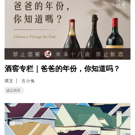
酒窖专栏｜爸爸的年份，你知道吗？
撰文
古小兔
诚品酒窖