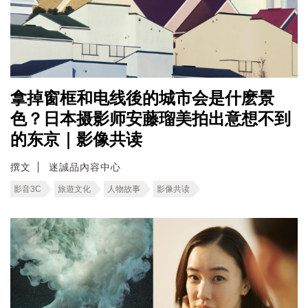
拿掉窗框和电线後的城市会是什麽景
色？日本摄影师安藤瑠美拍出意想不到
的东京｜影像共读
撰文
迷誠品內容中心
影音3C
旅遊文化
人物故事
影像共读