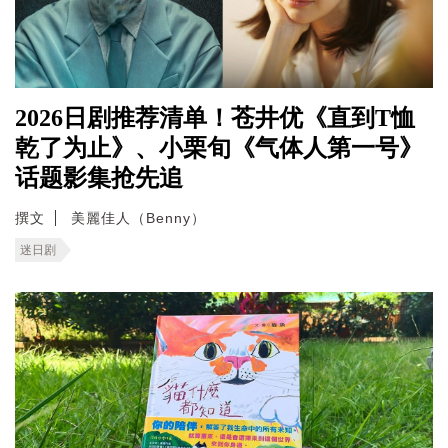
2026日剧推荐清单！苍井优《直到T恤
乾了为止》、小栗旬《气体人第一号》
话题影集抢先追
撰文
美麗佳人（Benny）
迷日剧