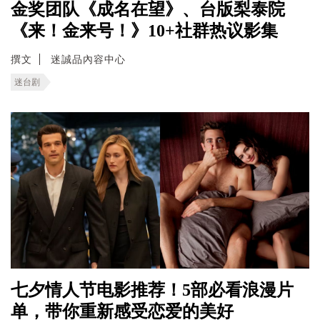
金奖团队《成名在望》、台版梨泰院
《来！金来号！》10+社群热议影集
撰文
迷誠品內容中心
迷台剧
七夕情人节电影推荐！5部必看浪漫片
单，带你重新感受恋爱的美好