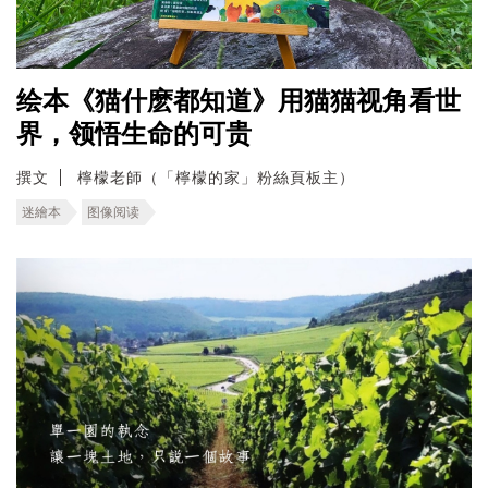
绘本《猫什麽都知道》用猫猫视角看世
界，领悟生命的可贵
撰文
檸檬老師（「檸檬的家」粉絲頁板主）
迷繪本
图像阅读