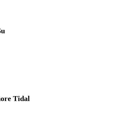
u
e Tidal