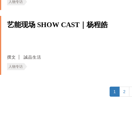
人物专访
艺能现场 SHOW CAST｜杨程皓
撰文
誠品生活
人物专访
1
2