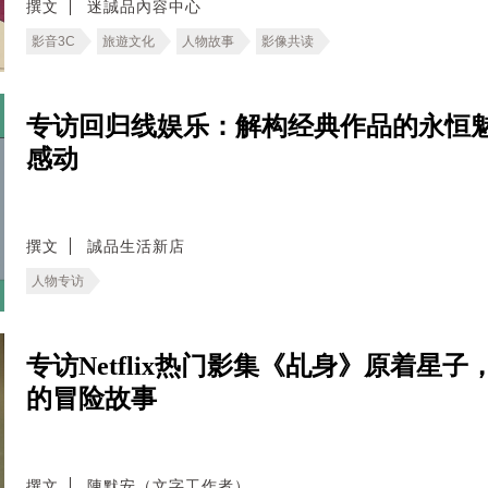
撰文
迷誠品內容中心
影音3C
旅遊文化
人物故事
影像共读
专访回归线娱乐：解构经典作品的永恒
感动
撰文
誠品生活新店
人物专访
专访Netflix热门影集《乩身》原着
的冒险故事
撰文
陳默安（文字工作者）