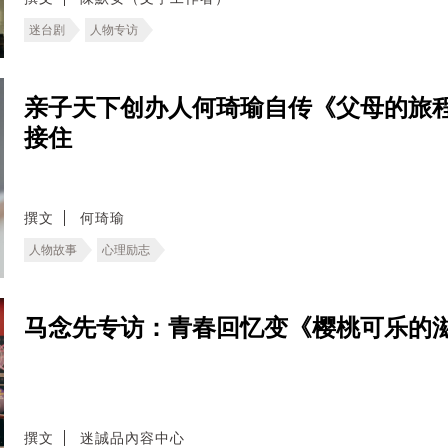
迷台剧
人物专访
亲子天下创办人何琦瑜自传《父母的旅
接住
撰文
何琦瑜
人物故事
心理励志
马念先专访：青春回忆变《樱桃可乐的
撰文
迷誠品內容中心