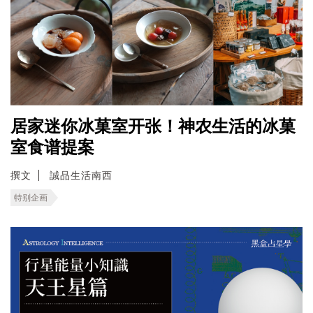
居家迷你冰菓室开张！神农生活的冰菓
室食谱提案
撰文
誠品生活南西
特别企画