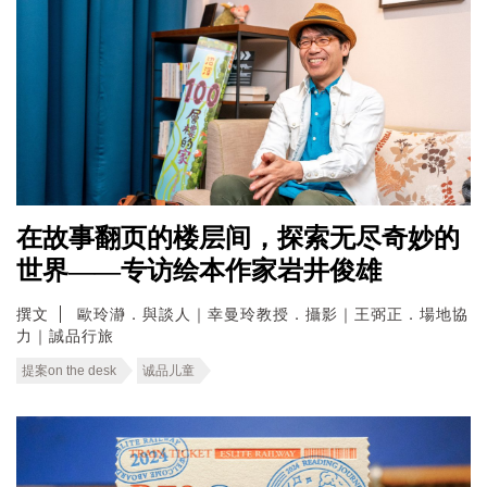
在故事翻页的楼层间，探索无尽奇妙的
世界——专访绘本作家岩井俊雄
撰文
歐玲瀞．與談人｜幸曼玲教授．攝影｜王弼正．場地協
力｜誠品行旅
提案on the desk
诚品儿童