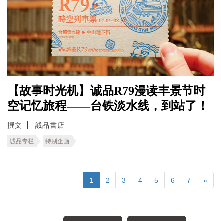
【故事时光机】诚品R79漫读丰景节时
空记忆旅程――台铁淡水线，到站了！
撰文
誠品書店
诚品专栏
特别企画
1
2
3
4
5
6
7
»