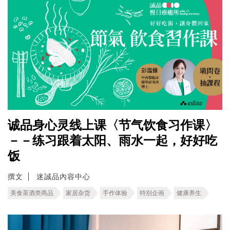
诚品身心灵线上课〈节气饮食习作课〉
－－练习跟着太阳、雨水一起，好好吃
饭
撰文
迷誠品內容中心
美食茶酒类商品
家居杂货
手作体验
特别企画
健康养生