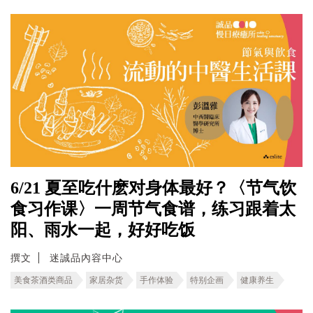
6/21 夏至吃什麽对身体最好？〈节气饮
食习作课〉一周节气食谱，练习跟着太
阳、雨水一起，好好吃饭
撰文
迷誠品內容中心
美食茶酒类商品
家居杂货
手作体验
特别企画
健康养生