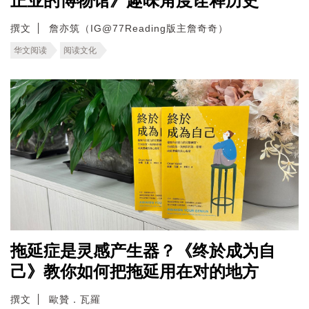
正业的博物馆》趣味角度诠释历史
撰文
詹亦筑（IG@77Reading版主詹奇奇）
华文阅读
阅读文化
拖延症是灵感产生器？《终於成为自
己》教你如何把拖延用在对的地方
撰文
歐贊．瓦羅