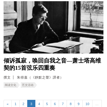
倾诉孤寂，唤回自我之音—萧士塔高维
契的15首弦乐四重奏
撰文
朱得嘉（《靜默之聲》譯者）
阅读文化
艺文活动
«
1
2
3
4
5
6
7
8
9
10
…