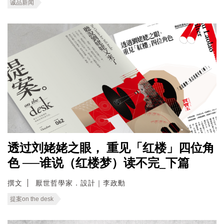
诚品新闻
透过刘姥姥之眼， 重见「红楼」四位角
色 ──谁说（红楼梦）读不完_下篇
撰文
厭世哲學家．設計｜李政勳
提案on the desk