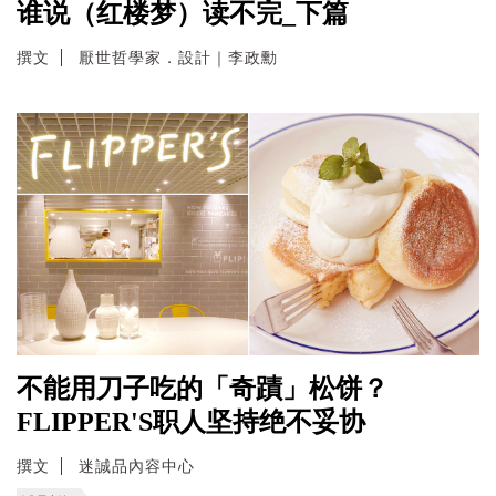
谁说（红楼梦）读不完_下篇
撰文
厭世哲學家．設計｜李政勳
不能用刀子吃的「奇蹟」松饼？
FLIPPER'S职人坚持绝不妥协
撰文
迷誠品內容中心