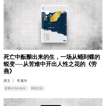
死亡中酝酿出来的生，一场从蛹到蝶的
蜕变──从苦难中开出人性之花的《劳
燕》
撰文
李麗玲
提案on the desk
阅读文化