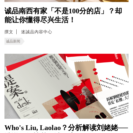
诚品南西有家「不是100分的店」？却
能让你懂得尽兴生活！
撰文
迷誠品內容中心
诚品新闻
Who's Liu, Laolao？分析解读刘姥姥──