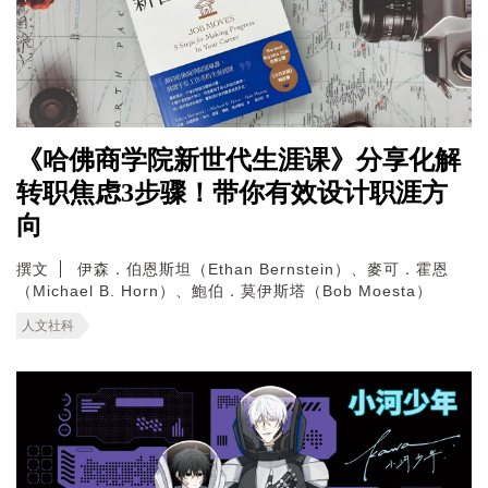
《哈佛商学院新世代生涯课》分享化解
转职焦虑3步骤！带你有效设计职涯方
向
撰文
伊森．伯恩斯坦（Ethan Bernstein）、麥可．霍恩
（Michael B. Horn）、鮑伯．莫伊斯塔（Bob Moesta）
人文社科