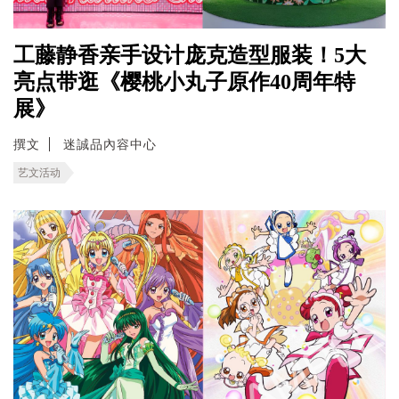
工藤静香亲手设计庞克造型服装！5大
亮点带逛《樱桃小丸子原作40周年特
展》
撰文
迷誠品內容中心
艺文活动