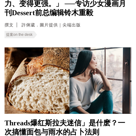
力、变得更强。」 ──专访少女漫画月
刊Dessert前总编辑铃木重毅
撰文
許俐葳．圖片提供｜尖端出版
提案on the desk
Threads爆红斯拉夫迷信」是什麽？一
次搞懂面包与雨水的占卜法则