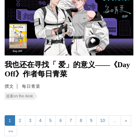
我也还在寻找「 爱」的意义——《Day
Off》作者每日青菜
撰文
每日青菜
提案on the desk
1
2
3
4
5
6
7
8
9
10
…
»
»»