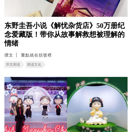
东野圭吾小说《解忧杂货店》50万册纪
念爱藏版！带你从故事解救想被理解的
情绪
撰文
重點就在括號裡
华文阅读
阅读文化