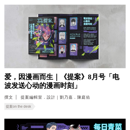
爱，因漫画而生｜《提案》8月号「电
波发送心动的漫画时刻」
撰文
提案編輯室．設計｜劉乃嘉．陳庭佑
提案on the desk