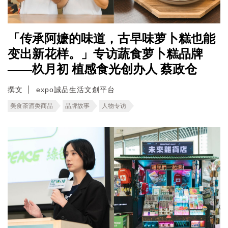
「传承阿嬷的味道，古早味萝卜糕也能
变出新花样。」专访蔬食萝卜糕品牌
——杦月初 植感食光创办人 蔡政仓
撰文
expo誠品生活文創平台
美食茶酒类商品
品牌故事
人物专访