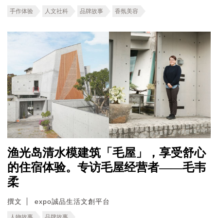
手作体验
人文社科
品牌故事
香氛美容
渔光岛清水模建筑「毛屋」，享受舒心
的住宿体验。专访毛屋经营者——毛韦
柔
撰文
expo誠品生活文創平台
人物故事
品牌故事