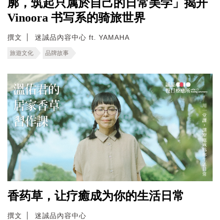
廓，筑起只属於自己的日常美学」揭开
Vinoora 书写系的骑旅世界
撰文
迷誠品內容中心 ft. YAMAHA
旅遊文化
品牌故事
香药草，让疗癒成为你的生活日常
撰文
迷誠品內容中心