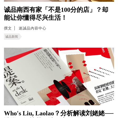
诚品南西有家「不是100分的店」？却
能让你懂得尽兴生活！
撰文
迷誠品內容中心
诚品新闻
Who's Liu, Laolao？分析解读刘姥姥──