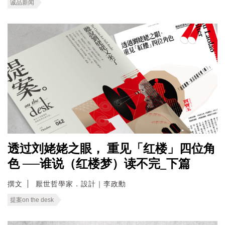
诚品新闻
透过刘姥姥之眼， 重见「红楼」四位角
色 ──谁说（红楼梦）读不完_下篇
撰文
厭世哲學家．設計｜李政勳
提案on the desk