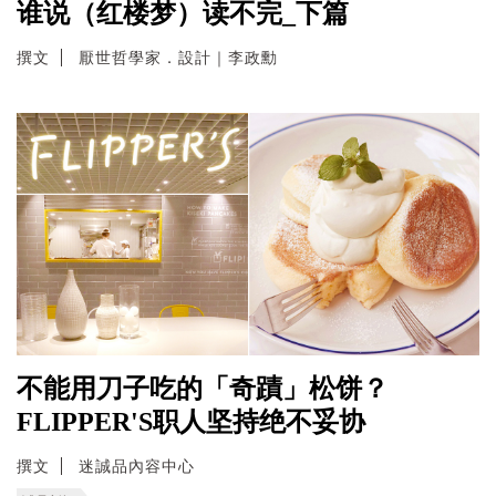
谁说（红楼梦）读不完_下篇
撰文
厭世哲學家．設計｜李政勳
不能用刀子吃的「奇蹟」松饼？
FLIPPER'S职人坚持绝不妥协
撰文
迷誠品內容中心