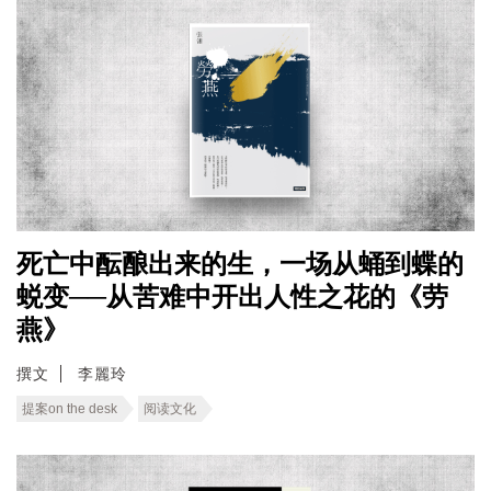
死亡中酝酿出来的生，一场从蛹到蝶的
蜕变──从苦难中开出人性之花的《劳
燕》
撰文
李麗玲
提案on the desk
阅读文化