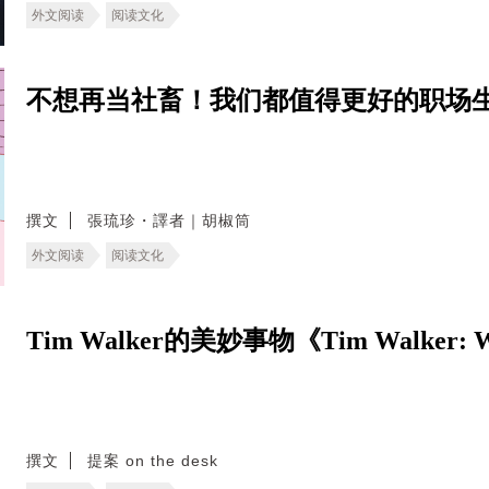
外文阅读
阅读文化
不想再当社畜！我们都值得更好的职场
撰文
張琉珍・譯者｜胡椒筒
外文阅读
阅读文化
Tim Walker的美妙事物《Tim Walker: Wo
撰文
提案 on the desk