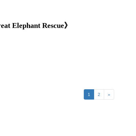
 Elephant Rescue》
1
2
»