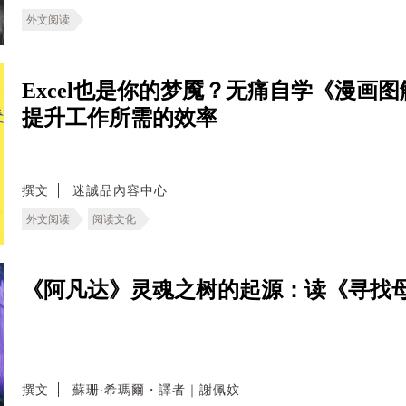
外文阅读
Excel也是你的梦魇？无痛自学《漫画图
提升工作所需的效率
撰文
迷誠品內容中心
外文阅读
阅读文化
《阿凡达》灵魂之树的起源：读《寻找
撰文
蘇珊‧希瑪爾・譯者｜謝佩妏