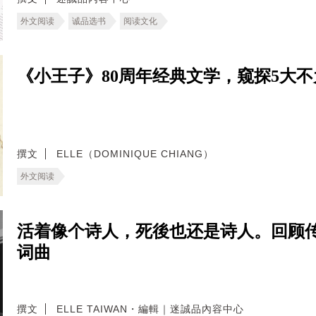
外文阅读
诚品选书
阅读文化
《小王子》80周年经典文学，窥探5大
撰文
ELLE（DOMINIQUE CHIANG）
外文阅读
活着像个诗人，死後也还是诗人。回顾传奇歌
词曲
撰文
ELLE TAIWAN・編輯｜迷誠品內容中心