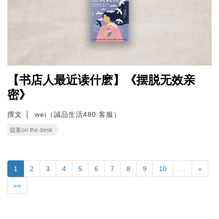
【书店人最近读什麽】《摆脱无效亲
密》
撰文
wei（誠品生活480 客服）
提案on the desk
1
2
3
4
5
6
7
8
9
10
…
»
»»