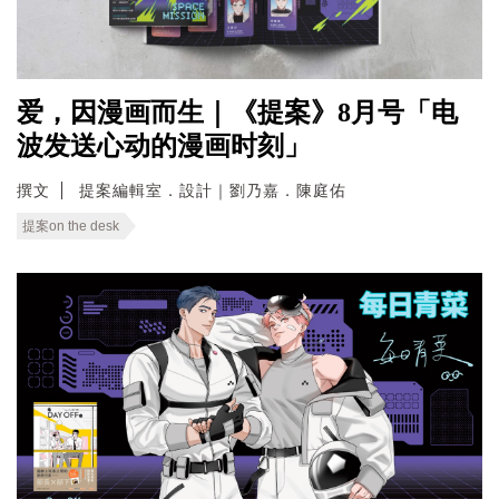
爱，因漫画而生｜《提案》8月号「电
波发送心动的漫画时刻」
撰文
提案編輯室．設計｜劉乃嘉．陳庭佑
提案on the desk