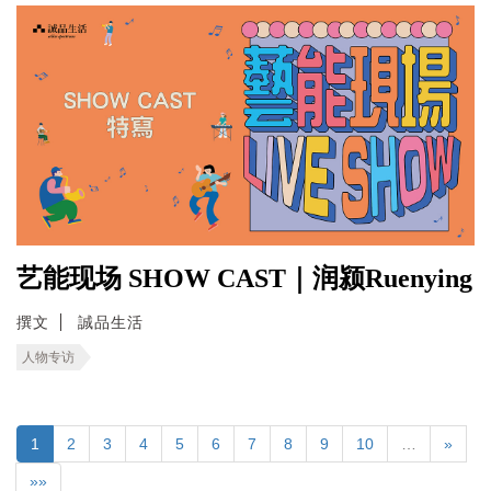
艺能现场 SHOW CAST｜润颍Ruenying
撰文
誠品生活
人物专访
1
2
3
4
5
6
7
8
9
10
…
»
»»