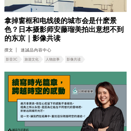
拿掉窗框和电线後的城市会是什麽景
色？日本摄影师安藤瑠美拍出意想不到
的东京｜影像共读
撰文
迷誠品內容中心
影音3C
旅遊文化
人物故事
影像共读