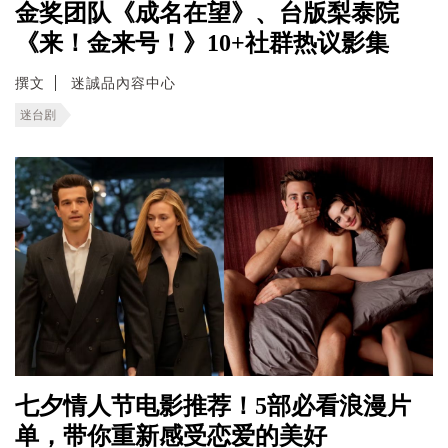
金奖团队《成名在望》、台版梨泰院
《来！金来号！》10+社群热议影集
撰文
迷誠品內容中心
迷台剧
七夕情人节电影推荐！5部必看浪漫片
单，带你重新感受恋爱的美好