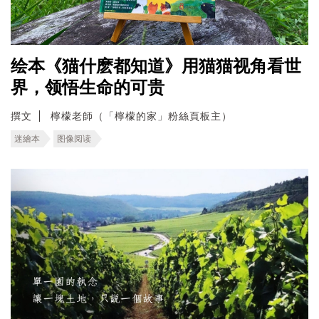
绘本《猫什麽都知道》用猫猫视角看世
界，领悟生命的可贵
撰文
檸檬老師（「檸檬的家」粉絲頁板主）
迷繪本
图像阅读