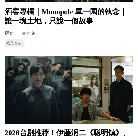
酒窖專欄｜Monopole 單一園的執念｜
讓一塊土地，只說一個故事
撰文
古小兔
诚品酒窖
2026台剧推荐！伊藤润二《聪明镇》、