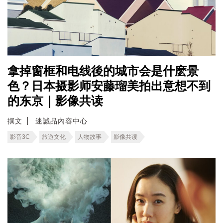
拿掉窗框和电线後的城市会是什麽景
色？日本摄影师安藤瑠美拍出意想不到
的东京｜影像共读
撰文
迷誠品內容中心
影音3C
旅遊文化
人物故事
影像共读