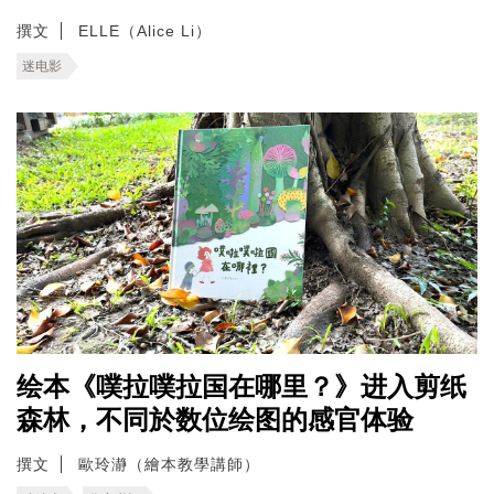
撰文
ELLE（Alice Li）
迷电影
绘本《噗拉噗拉国在哪里？》进入剪纸
森林，不同於数位绘图的感官体验
撰文
歐玲瀞（繪本教學講師）