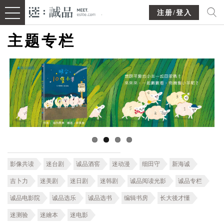
注册/登入
主题专栏
影像共读
迷台剧
诚品酒窖
迷动漫
细田守
新海诚
吉卜力
迷美剧
迷日剧
迷韩剧
诚品阅读光影
诚品专栏
诚品电影院
诚品选乐
诚品选书
编辑书房
长大後才懂
迷测验
迷繪本
迷电影