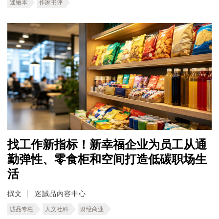
迷繪本
作家书评
找工作新指标！新幸福企业为员工从通
勤弹性、零食柜和空间打造低碳职场生
活
撰文
迷誠品內容中心
诚品专栏
人文社科
财经商业