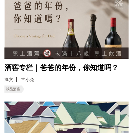
酒窖专栏｜爸爸的年份，你知道吗？
撰文
古小兔
诚品酒窖