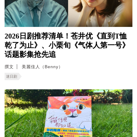
2026日剧推荐清单！苍井优《直到T恤
乾了为止》、小栗旬《气体人第一号》
话题影集抢先追
撰文
美麗佳人（Benny）
迷日剧