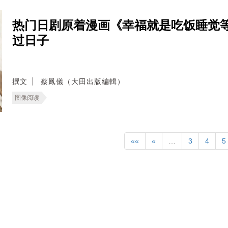
热门日剧原着漫画《幸福就是吃饭睡觉
过日子
撰文
蔡鳳儀（大田出版編輯）
图像阅读
««
«
…
3
4
5