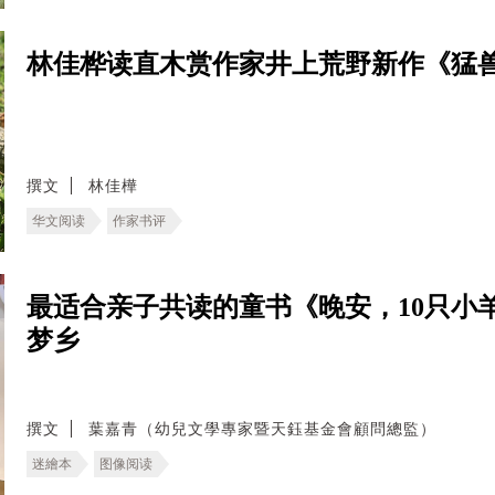
林佳桦读直木赏作家井上荒野新作《猛
撰文
林佳樺
华文阅读
作家书评
最适合亲子共读的童书《晚安，10只小
梦乡
撰文
葉嘉青（幼兒文學專家暨天鈺基金會顧問總監）
迷繪本
图像阅读