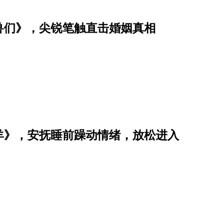
兽们》，尖锐笔触直击婚姻真相
羊》，安抚睡前躁动情绪，放松进入