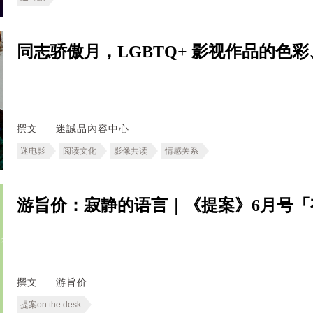
同志骄傲月，LGBTQ+ 影视作品的色
撰文
迷誠品內容中心
迷电影
阅读文化
影像共读
情感关系
游旨价：寂静的语言｜《提案》6月号「
撰文
游旨价
提案on the desk