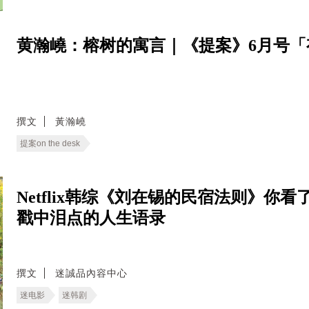
黄瀚嶢：榕树的寓言｜《提案》6月号「
撰文
黃瀚嶢
提案on the desk
Netflix韩综《刘在锡的民宿法则》你
戳中泪点的人生语录
撰文
迷誠品內容中心
迷电影
迷韩剧