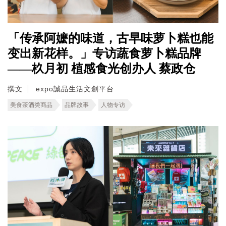
「传承阿嬷的味道，古早味萝卜糕也能
变出新花样。」专访蔬食萝卜糕品牌
——杦月初 植感食光创办人 蔡政仓
撰文
expo誠品生活文創平台
美食茶酒类商品
品牌故事
人物专访