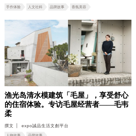
手作体验
人文社科
品牌故事
香氛美容
渔光岛清水模建筑「毛屋」，享受舒心
的住宿体验。专访毛屋经营者——毛韦
柔
撰文
expo誠品生活文創平台
人物故事
品牌故事