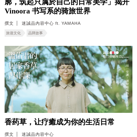
廓，筑起只属於自己的日常美学」揭开
Vinoora 书写系的骑旅世界
撰文
迷誠品內容中心 ft. YAMAHA
旅遊文化
品牌故事
香药草，让疗癒成为你的生活日常
撰文
迷誠品內容中心