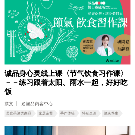
诚品身心灵线上课〈节气饮食习作课〉
－－练习跟着太阳、雨水一起，好好吃
饭
撰文
迷誠品內容中心
美食茶酒类商品
家居杂货
手作体验
特别企画
健康养生