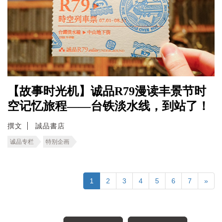
【故事时光机】诚品R79漫读丰景节时
空记忆旅程――台铁淡水线，到站了！
撰文
誠品書店
诚品专栏
特别企画
1
2
3
4
5
6
7
»