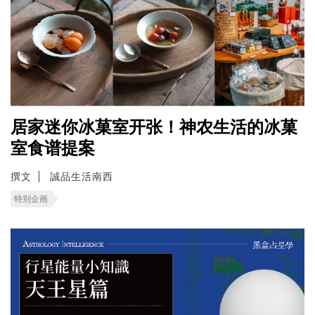
居家迷你冰菓室开张！神农生活的冰菓
室食谱提案
撰文
誠品生活南西
特别企画