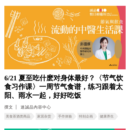
6/21 夏至吃什麽对身体最好？〈节气饮
食习作课〉一周节气食谱，练习跟着太
阳、雨水一起，好好吃饭
撰文
迷誠品內容中心
美食茶酒类商品
家居杂货
手作体验
特别企画
健康养生