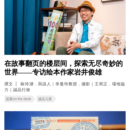
在故事翻页的楼层间，探索无尽奇妙的
世界——专访绘本作家岩井俊雄
撰文
歐玲瀞．與談人｜幸曼玲教授．攝影｜王弼正．場地協
力｜誠品行旅
提案on the desk
诚品儿童