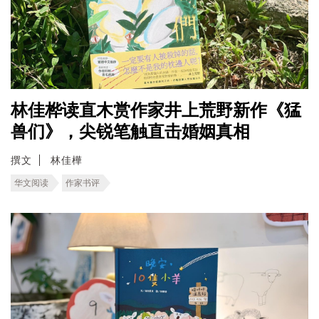
林佳桦读直木赏作家井上荒野新作《猛
兽们》，尖锐笔触直击婚姻真相
撰文
林佳樺
华文阅读
作家书评