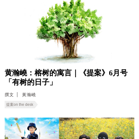
黄瀚嶢：榕树的寓言｜《提案》6月号
「有树的日子」
撰文
黃瀚嶢
提案on the desk