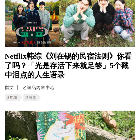
Netflix韩综《刘在锡的民宿法则》你看
了吗？「光是存活下来就足够」5个戳
中泪点的人生语录
撰文
迷誠品內容中心
迷电影
迷韩剧