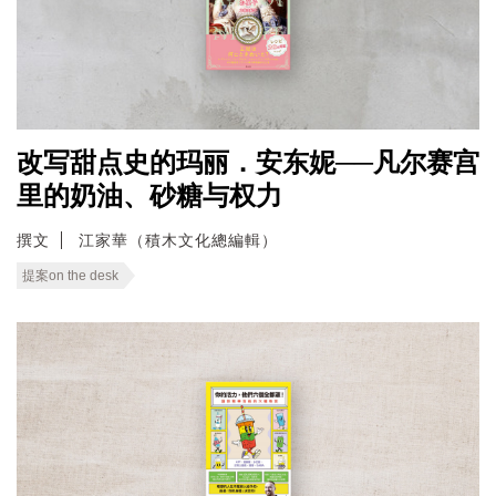
改写甜点史的玛丽．安东妮──凡尔赛宫
里的奶油、砂糖与权力
撰文
江家華（積木文化總編輯）
提案on the desk