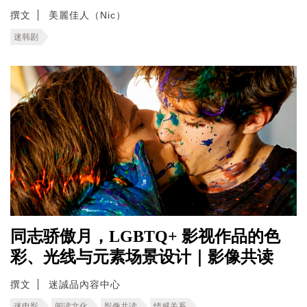
撰文
美麗佳人（Nic）
迷韩剧
同志骄傲月，LGBTQ+ 影视作品的色
彩、光线与元素场景设计｜影像共读
撰文
迷誠品內容中心
迷电影
阅读文化
影像共读
情感关系