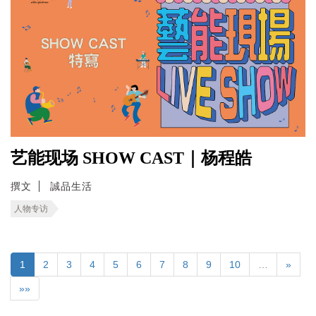
艺能现场 SHOW CAST｜杨程皓
撰文
誠品生活
人物专访
1
2
3
4
5
6
7
8
9
10
…
»
»»