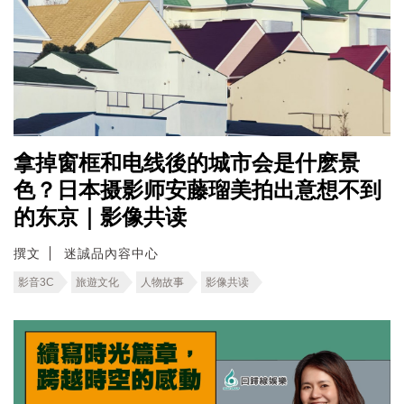
拿掉窗框和电线後的城市会是什麽景
色？日本摄影师安藤瑠美拍出意想不到
的东京｜影像共读
撰文
迷誠品內容中心
影音3C
旅遊文化
人物故事
影像共读