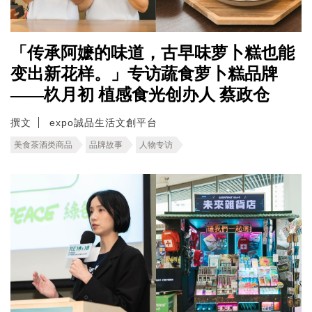
「传承阿嬷的味道，古早味萝卜糕也能
变出新花样。」专访蔬食萝卜糕品牌
——杦月初 植感食光创办人 蔡政仓
撰文
expo誠品生活文創平台
美食茶酒类商品
品牌故事
人物专访