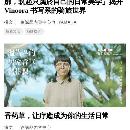
廓，筑起只属於自己的日常美学」揭开
Vinoora 书写系的骑旅世界
撰文
迷誠品內容中心 ft. YAMAHA
旅遊文化
品牌故事
香药草，让疗癒成为你的生活日常
撰文
迷誠品內容中心