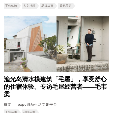
手作体验
人文社科
品牌故事
香氛美容
渔光岛清水模建筑「毛屋」，享受舒心
的住宿体验。专访毛屋经营者——毛韦
柔
撰文
expo誠品生活文創平台
人物故事
品牌故事