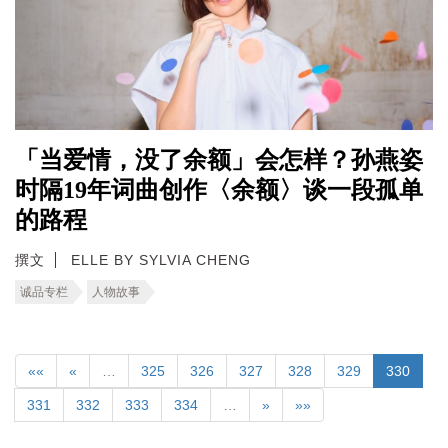
「当爱情，没了余额」会怎样？孙燕姿
时隔19年词曲创作〈余额〉谈一段孤单
的路程
撰文
ELLE BY SYLVIA CHENG
诚品专栏
人物故事
««
«
…
325
326
327
328
329
330
331
332
333
334
…
»
»»