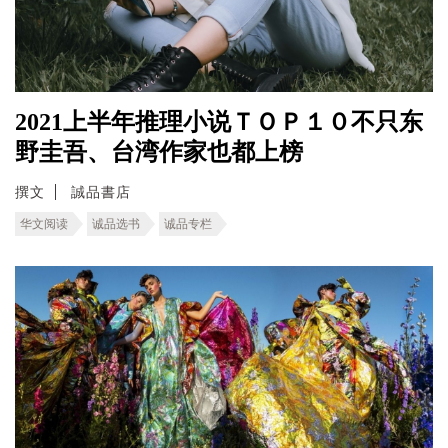
2021上半年推理小说ＴＯＰ１０不只东
野圭吾、台湾作家也都上榜
撰文
誠品書店
华文阅读
诚品选书
诚品专栏