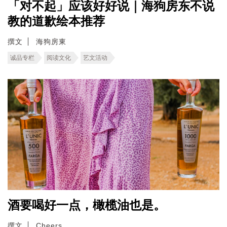
「对不起」应该好好说｜海狗房东不说
教的道歉绘本推荐
撰文
海狗房東
诚品专栏
阅读文化
艺文活动
酒要喝好一点，橄榄油也是。
撰文
Cheers