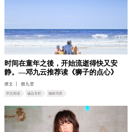
时间在童年之後，开始流逝得快又安
静。—邓九云推荐读《狮子的点心》
撰文
鄧九雲
华文阅读
诚品专栏
编辑书房