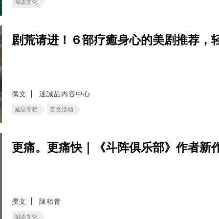
阅读文化
剧荒请进！６部疗癒身心的美剧推荐，轻
撰文
迷誠品內容中心
诚品专栏
艺文活动
更痛。更痛快｜《斗阵俱乐部》作者新
撰文
陳栢青
阅读文化