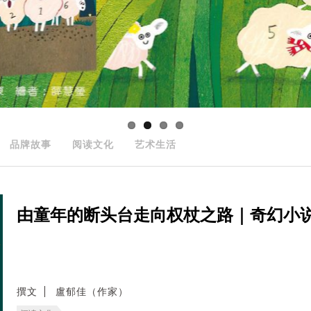
品牌故事
阅读文化
艺术生活
由童年的断头台走向权杖之路｜奇幻小
撰文
盧郁佳（作家）