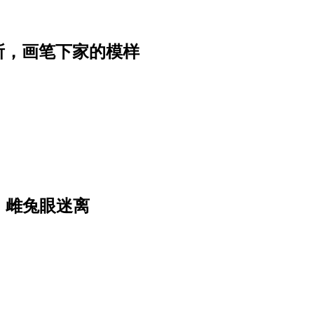
所，画笔下家的模样
，雌兔眼迷离