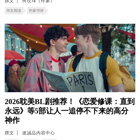
撰文
何玟珒（作家）
华文阅读
作家书评
2026耽美BL剧推荐！《恋爱修课：直到
永远》等5部让人一追停不下来的高分
神作
撰文
迷誠品內容中心