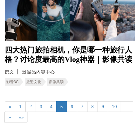
四大热门旅拍相机，你是哪一种旅行人
格？讨论度最高的Vlog神器｜影像共读
撰文
迷誠品內容中心
影音3C
旅遊文化
影像共读
«
1
2
3
4
5
6
7
8
9
10
…
»
»»