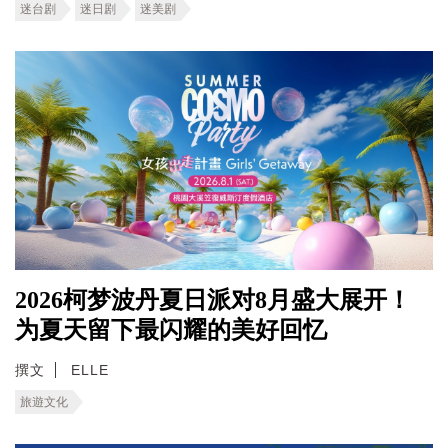
迷台剧
迷日剧
迷美剧
2026柯梦波丹夏日派对8月盛大展开！
为夏天留下最闪耀的美好回忆
撰文
ELLE
旅遊文化