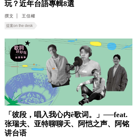
玩？近年台語專輯8選
撰文
王信權
提案on the desk
「彼段，唱入我心内ê歌词。」──feat.
张瑞夫、亚特聊聊天、阿恺之声、阿铭
讲台语