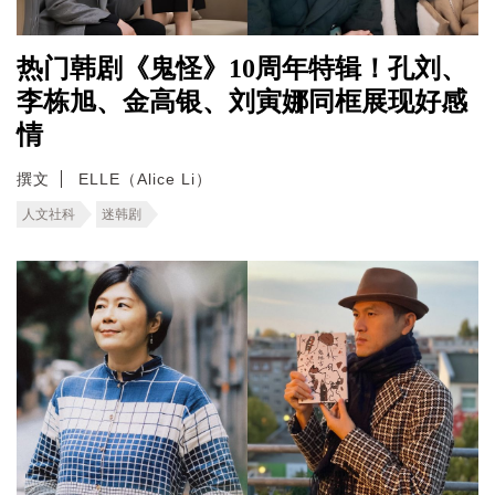
热门韩剧《鬼怪》10周年特辑！孔刘、
李栋旭、金高银、刘寅娜同框展现好感
情
撰文
ELLE（Alice Li）
人文社科
迷韩剧