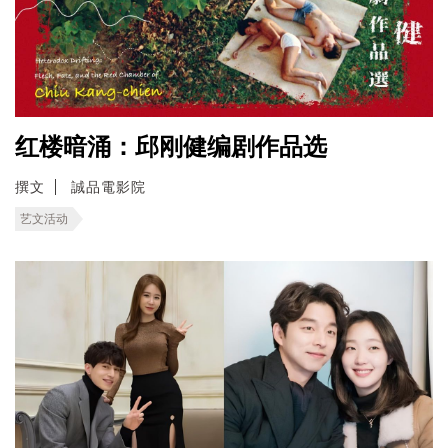
红楼暗涌：邱刚健编剧作品选
撰文
誠品電影院
艺文活动