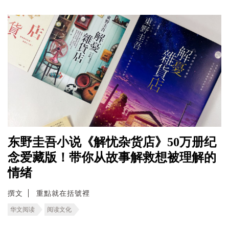
东野圭吾小说《解忧杂货店》50万册纪
念爱藏版！带你从故事解救想被理解的
情绪
撰文
重點就在括號裡
华文阅读
阅读文化