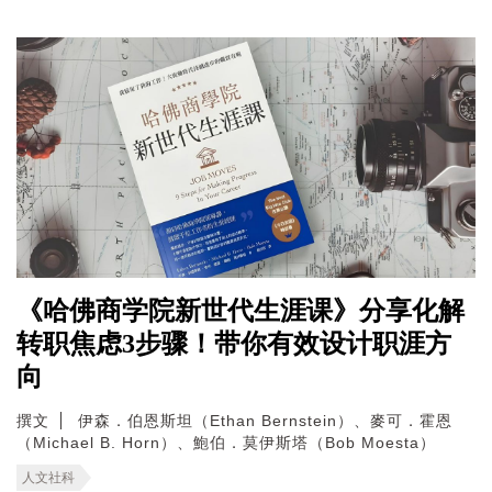
《哈佛商学院新世代生涯课》分享化解
转职焦虑3步骤！带你有效设计职涯方
向
撰文
伊森．伯恩斯坦（Ethan Bernstein）、麥可．霍恩
（Michael B. Horn）、鮑伯．莫伊斯塔（Bob Moesta）
人文社科