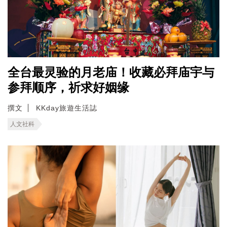
全台最灵验的月老庙！收藏必拜庙宇与
参拜顺序，祈求好姻缘
撰文
KKday旅遊生活誌
人文社科