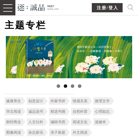
注册/登入
主题专栏
健康养生
创意设计
作家书评
情感关系
推理文学
华文阅读
诚品选书
精选书摘
自然科普
心理励志
财经商业
人文社科
编辑书房
阅读文化
迷繪本
图像阅读
杂志新讯
亲子家庭
外文阅读