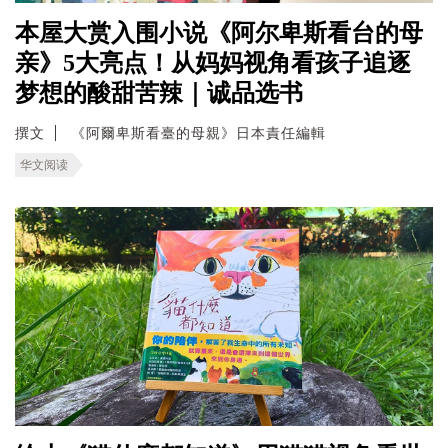
本屋大赏入围小说《阿尔卑斯看台的母
亲》5大亮点！从妈妈视角看孩子追逐
梦想的酸甜苦辣｜诚品选书
撰文
《阿爾卑斯看臺的母親》日本責任編輯
华文阅读