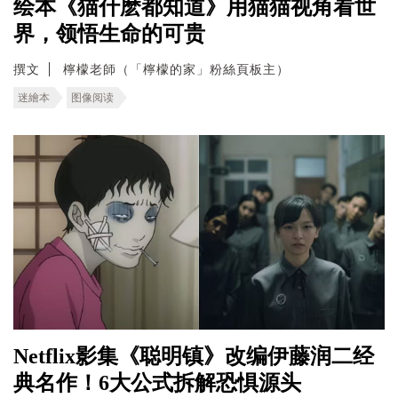
绘本《猫什麽都知道》用猫猫视角看世
界，领悟生命的可贵
撰文
檸檬老師（「檸檬的家」粉絲頁板主）
迷繪本
图像阅读
Netflix影集《聪明镇》改编伊藤润二经
典名作！6大公式拆解恐惧源头