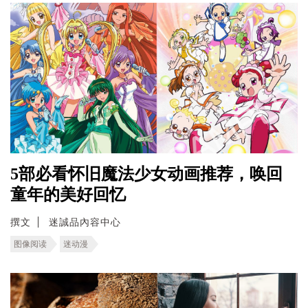
5部必看怀旧魔法少女动画推荐，唤回
童年的美好回忆
撰文
迷誠品內容中心
图像阅读
迷动漫