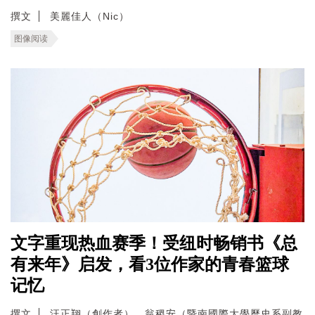
撰文
美麗佳人（Nic）
图像阅读
文字重现热血赛季！受纽时畅销书《总
有来年》启发，看3位作家的青春篮球
记忆
撰文
汪正翔（創作者）、翁稷安（暨南國際大學歷史系副教