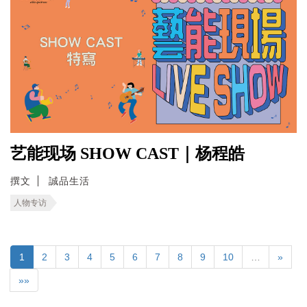
艺能现场 SHOW CAST｜杨程皓
撰文
誠品生活
人物专访
1
2
3
4
5
6
7
8
9
10
…
»
»»