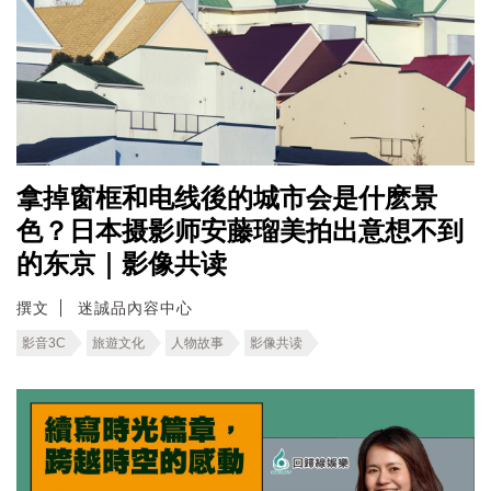
拿掉窗框和电线後的城市会是什麽景
色？日本摄影师安藤瑠美拍出意想不到
的东京｜影像共读
撰文
迷誠品內容中心
影音3C
旅遊文化
人物故事
影像共读