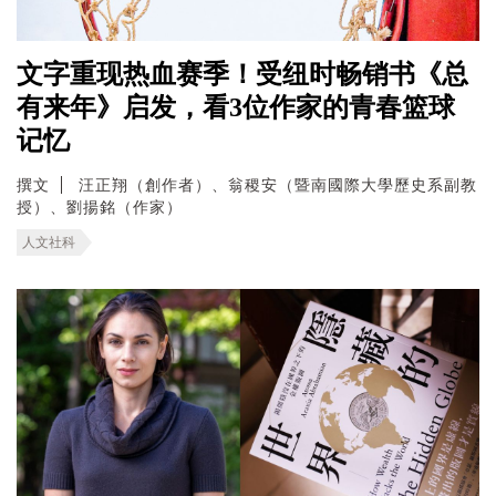
文字重现热血赛季！受纽时畅销书《总
有来年》启发，看3位作家的青春篮球
记忆
撰文
汪正翔（創作者）、翁稷安（暨南國際大學歷史系副教
授）、劉揚銘（作家）
人文社科