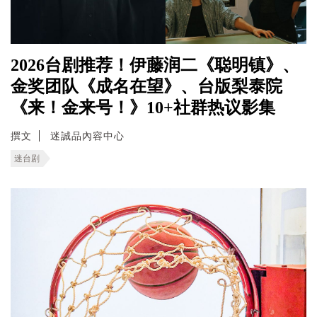
2026台剧推荐！伊藤润二《聪明镇》、
金奖团队《成名在望》、台版梨泰院
《来！金来号！》10+社群热议影集
撰文
迷誠品內容中心
迷台剧