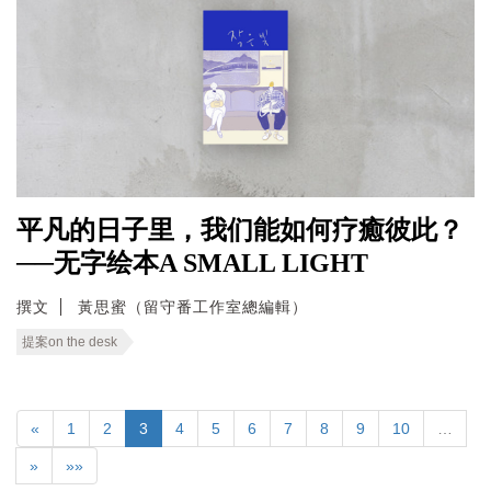
平凡的日子里，我们能如何疗癒彼此？
──无字绘本A SMALL LIGHT
撰文
黃思蜜（留守番工作室總編輯）
提案on the desk
«
1
2
3
4
5
6
7
8
9
10
…
»
»»