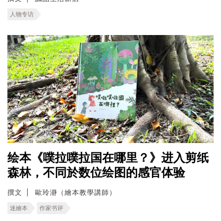
人物专访
绘本《噗拉噗拉国在哪里？》进入剪纸
森林，不同於数位绘图的感官体验
撰文
歐玲瀞（繪本教學講師）
迷繪本
作家书评