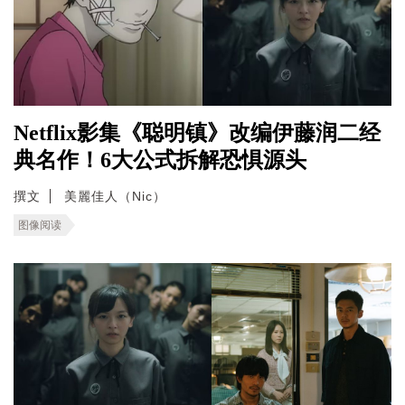
Netflix影集《聪明镇》改编伊藤润二经
典名作！6大公式拆解恐惧源头
撰文
美麗佳人（Nic）
图像阅读