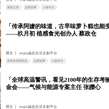
風格文具
品牌故事
人物专访
「传承阿嬷的味道，古早味萝卜糕也能
——杦月初 植感食光创办人 蔡政仓
撰文
expo誠品生活文創平台
美食茶酒类商品
品牌故事
人物专访
「全球高温警讯，看见2100年的生存考验。
金会——气候与能源专案主任 张皪心
撰文
expo誠品生活文創平台