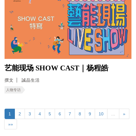
艺能现场 SHOW CAST｜杨程皓
撰文
誠品生活
人物专访
1
2
3
4
5
6
7
8
9
10
…
»
»»