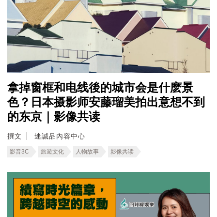
拿掉窗框和电线後的城市会是什麽景
色？日本摄影师安藤瑠美拍出意想不到
的东京｜影像共读
撰文
迷誠品內容中心
影音3C
旅遊文化
人物故事
影像共读