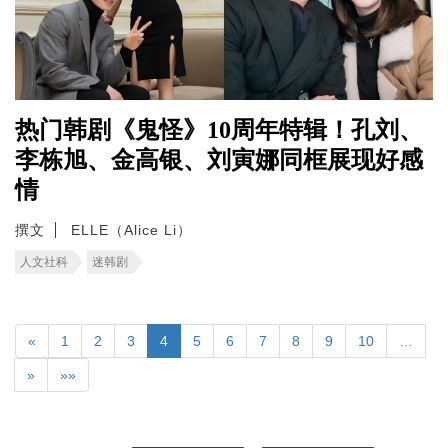
热门韩剧《鬼怪》10周年特辑！孔刘、
李栋旭、金高银、刘寅娜同框展现好感
情
撰文
ELLE（Alice Li）
人文社科
迷韩剧
«
1
2
3
4
5
6
7
8
9
10
…
»
»»