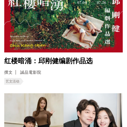
红楼暗涌：邱刚健编剧作品选
撰文
誠品電影院
艺文活动