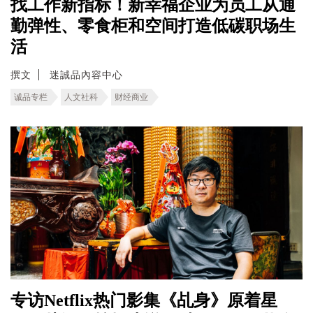
找工作新指标！新幸福企业为员工从通
勤弹性、零食柜和空间打造低碳职场生
活
撰文
迷誠品內容中心
诚品专栏
人文社科
财经商业
专访Netflix热门影集《乩身》原着星