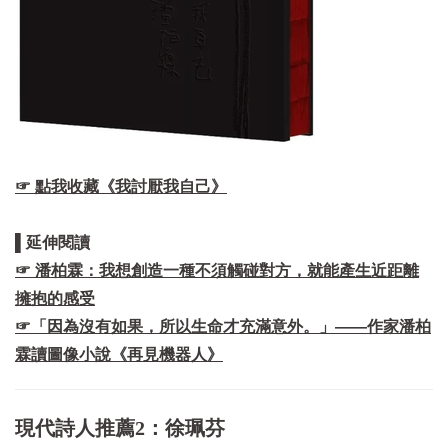
☞ 點我收藏《我討厭我自己》
▌延伸閱讀
☞ 潘柏霖：我想創造一種不須觸碰對方，就能產生近距離
擁抱的感受
☞「因為沒有如果，所以生命才充滿意外。」——作家潘柏
霖讀圖像小說《再見機器人》
現代詩人推薦2：徐珮芬