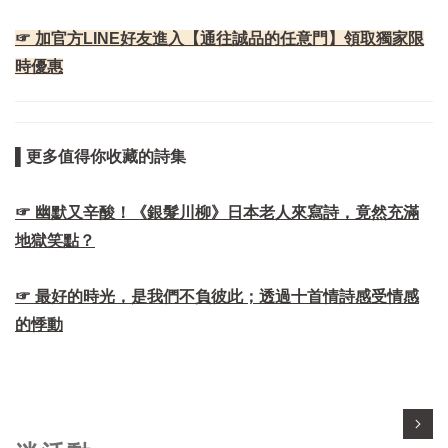
☞ 加官方LINE好友進入【通往誠品的任意門】領取獨家限
時優惠
▌更多值得你收藏的詩集
☞ 幽默又辛酸！《銀髮川柳》日本老人來寫詩，竟然充滿
地獄笑點？
☞ 最好的時光，是我們不負彼此；透過十首情詩感受情感
的悸動