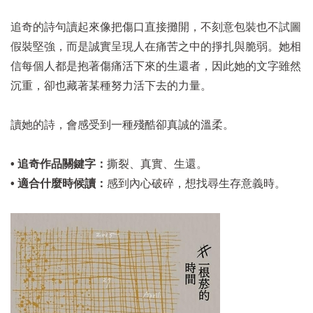
追奇的詩句讀起來像把傷口直接攤開，不刻意包裝也不試圖
假裝堅強，而是誠實呈現人在痛苦之中的掙扎與脆弱。她相
信每個人都是抱著傷痛活下來的生還者，因此她的文字雖然
沉重，卻也藏著某種努力活下去的力量。
讀她的詩，會感受到一種殘酷卻真誠的溫柔。
• 追奇作品關鍵字：
撕裂、真實、生還。
• 適合什麼時候讀：
感到內心破碎，想找尋生存意義時。