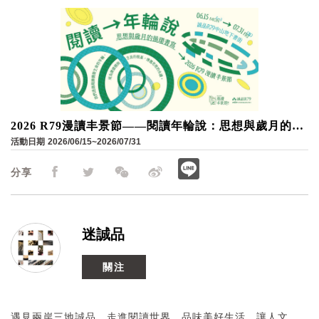
2026 R79漫讀丰景節——閱讀年輪說：思想與歲月的循
環書寫
活動日期
2026/06/15~2026/07/31
分享
迷誠品
關注
遇見兩岸三地誠品，走進閱讀世界，品味美好生活。讓人文、