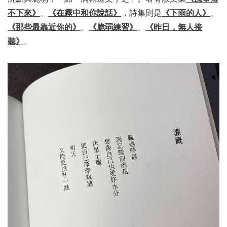
不下來》
、
《在霧中和你說話》
，詩集則是
《下雨的人》
、
《那些最靠近你的》
、
《脆弱練習》
、
《昨日，無人接
聽》
。