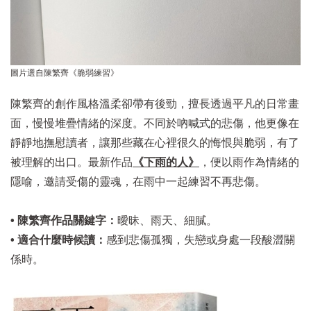
圖片選自陳繁齊《脆弱練習》
陳繁齊的創作風格溫柔卻帶有後勁，擅長透過平凡的日常畫
面，慢慢堆疊情緒的深度。不同於吶喊式的悲傷，他更像在
靜靜地撫慰讀者，讓那些藏在心裡很久的悔恨與脆弱，有了
被理解的出口。最新作品
《下雨的人》
，便以雨作為情緒的
隱喻，邀請受傷的靈魂，在雨中一起練習不再悲傷。
• 陳繁齊作品關鍵字：
曖昧、雨天、細膩。
• 適合什麼時候讀：
感到悲傷孤獨，失戀或身處一段酸澀關
係時。