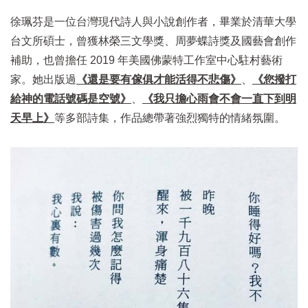
徐珮芬是一位台灣現代詩人與小說創作者，畢業於清華大學
台文所碩士，曾獲林榮三文學獎、周夢蝶詩獎及國藝會創作
補助，也曾擔任 2019 年美國佛蒙特工作室中心駐村藝術
家。她出版過
《還是要有傢俱才能活得不悲傷》
、
《您撥打
給神的電話號碼是空號》
、
《我只擔心雨會不會一直下到明
天早上》
等多部詩集，作品總帶著強烈獨特的情緒氛圍。