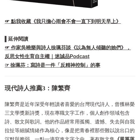
☞ 點我收藏《我只擔心雨會不會一直下到明天早上》
▌延伸閱讀
☞ 作家吳曉樂與詩人徐珮芬談《以為無人傾聽的她們》，
反思女性生育自主權｜迷誠品Podcast
☞ 徐珮芬：寫詩是一件「反精神控制」的事
現代詩人推薦3：陳繁齊
陳繁齊是近年深受年輕讀者喜愛的台灣現代詩人，曾獲林榮
三文學獎新詩獎，現在專職文字工作，個人創作領域包含
詩、散文與歌詞。他的作品經常用孤獨、遺憾、失去與自我
拉扯等細膩情緒作為核心，像是把青春裡那些難以說出口的
沉默與脆弱，一點一滴寫進文字之中。著有散文集
《風箏落