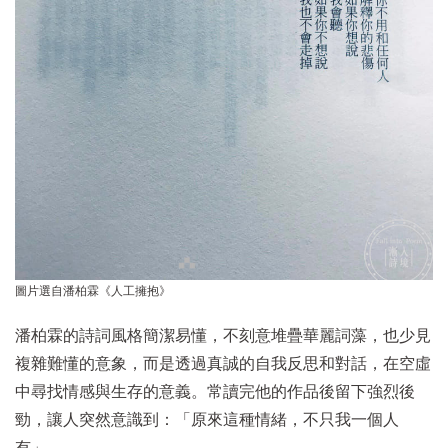
圖片選自潘柏霖《人工擁抱》
潘柏霖的詩詞風格簡潔易懂，不刻意堆疊華麗詞藻，也少見
複雜難懂的意象，而是透過真誠的自我反思和對話，在空虛
中尋找情感與生存的意義。常讀完他的作品後留下強烈後
勁，讓人突然意識到：「原來這種情緒，不只我一個人
有」。