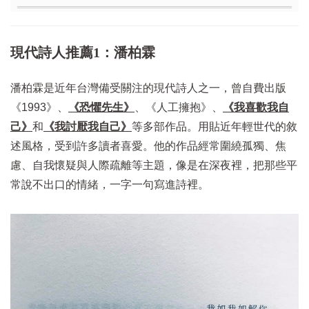
現代詩人推薦1：潘柏霖
潘柏霖是近年台灣備受關注的現代詩人之一，曾自費出版
《1993》、
《恐懼先生》
、《人工擁抱》、
《我喜歡我自
己》
和
《我討厭我自己》
等多部作品。用貼近年輕世代的敘
述風格，受到許多讀者喜愛。他的作品經常圍繞孤獨、焦
慮、自我懷疑與人際疏離等主題，像是在深夜裡，把那些平
常說不出口的情緒，一字一句寫進詩裡。