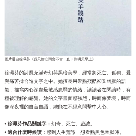
圖片選自徐珮芬《我只擔心雨會不會一直下到明天早上》
徐珮芬的詩風充滿奇幻與黑暗美學，經常將死亡、孤獨、愛
與痛苦揉合進文字之中。她擅長用帶點殘酷卻又幽默的語
氣，描寫內心深處最敏感脆弱的情緒，讓讀者在閱讀時，有
種被理解的感覺。她的文字畫面感強烈，時而像夢境，時而
像深夜裡的自言自語，總能在不經意間擊中人心。
• 徐珮芬作品關鍵字：
幻奇、死亡、戲謔。
• 適合什麼時候讀：
感到人生荒謬，想看點黑色幽默時。