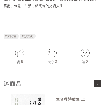
藝術、創意、生活，點亮你的光譜人生！
華文閱讀
閱讀文化
6
3
3
讚
大心
哇
迷商品
覃合理詩歌集 上