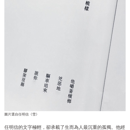
圖片選自任明信《雪》
任明信的文字極輕，卻承載了生而為人最沉重的孤獨。他經