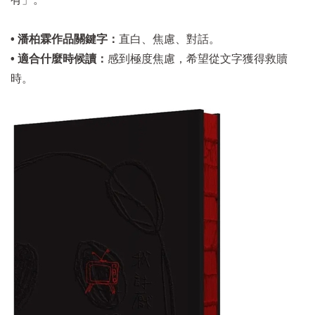
• 潘柏霖作品關鍵字：
直白、焦慮、對話。
• 適合什麼時候讀：
感到極度焦慮，希望從文字獲得救贖
時。