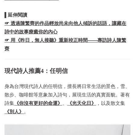
▌延伸閱讀
☞ 透過陳繁齊的作品輕放尚未向他人傾訴的話語，讓藏在
詩中的故事療癒你的內心
☞ 用《昨日，無人接聽》重新校正時間——專訪詩人陳繁
齊
現代詩人推薦4：任明信
身為台灣現代詩人的任明信，擅長將日常生活的景色，雪、
散步、咖啡館等意象加入詩句，展現生活的真實面貌。著有
詩集
《你沒有更好的命運》
、
《光天化日》
，以及散文集
《別人》
。