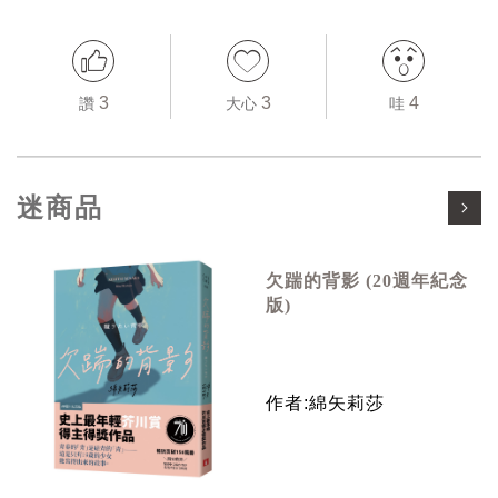
3
3
4
讚
大心
哇
迷商品
欠踹的背影 (20週年紀念
版)
作者:綿矢莉莎