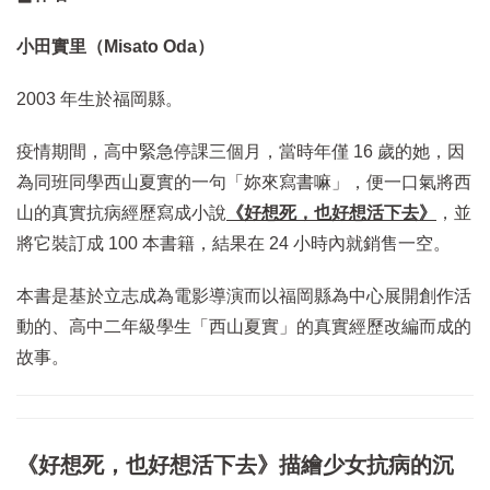
小田實里（Misato Oda）
2003 年生於福岡縣。
疫情期間，高中緊急停課三個月，當時年僅 16 歲的她，因
為同班同學西山夏實的一句「妳來寫書嘛」，便一口氣將西
山的真實抗病經歷寫成小說
《好想死，也好想活下去》
，並
將它裝訂成 100 本書籍，結果在 24 小時內就銷售一空。
本書是基於立志成為電影導演而以福岡縣為中心展開創作活
動的、高中二年級學生「西山夏實」的真實經歷改編而成的
故事。
《好想死，也好想活下去》描繪少女抗病的沉