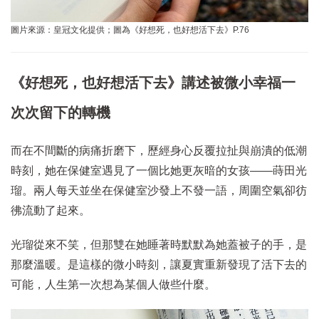
圖片來源：皇冠文化提供；圖為《好想死，也好想活下去》P.76
《好想死，也好想活下去》講述被微小幸福一
次次留下的轉機
而在不間斷的病痛折磨下，歷經身心反覆拉扯與崩潰的低潮
時刻，她在保健室遇見了一個比她更灰暗的女孩——蒔田光
瑠。兩人每天並坐在保健室沙發上不發一語，周圍空氣卻彷
彿流動了起來。
光瑠從來不笑，但那雙在她睡著時默默為她蓋被子的手，是
那麼溫暖。是這樣的微小時刻，讓夏實重新發現了活下去的
可能，人生第一次想為某個人做些什麼。