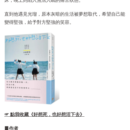
床，晚上則陷入無法入眠的痛苦狀態。
直到他遇見光瑠，原本灰暗的生活被夢想取代，希望自己能
變得堅強，給予對方堅強的笑容。
☞ 點我收藏《好想死，也好想活下去》
▊作者