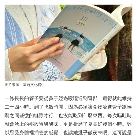
圖片來源：皇冠文化提供
一條長長的管子要從鼻子經過喉嚨通到胃部，還得就此維持
二十四小時。到了吃飯時間，因為必須讓食物流進管子跟喉
嚨之間些微的縫隙才行，也沒能吃到什麼東西。每次嘔吐時
就會湧上的那股胃酸酸味，更是折磨了夏實好幾個小時。難
以忍受身體裡插管的感覺，也讓她幾乎徹夜未眠。這可說是