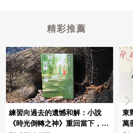
精彩推薦
練習向過去的遺憾和解：小說
東
《時光倒轉之神》重回當下，踏
萬