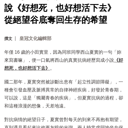
說《好想死，也好想活下去》
從絕望谷底奪回生存的希望
皇冠文化編輯部
撰文
年僅 16 歲的小田實里，因為同班同學西山夏實的一句「妳
來寫書嘛」，便一口氣將西山的真實抗病經歷寫成小說
《好
想死，也好想活下去》
。
國二那年，夏實突然被診斷出患有「起立性調節障礙」，一
種會引發血壓及脈搏異常的自律神經疾病，好發於青春期，
可以說，這是「獨屬青春的疾病」，但夏實抗病的過程，卻
和這種浪漫的想像，天差地遠。
對抗病情的絕望日子，夏實曾對每天的到來不再抱有期望，
直到遇見看起來比他更灰暗的光瑠，兩人時常虛弱地坐在保