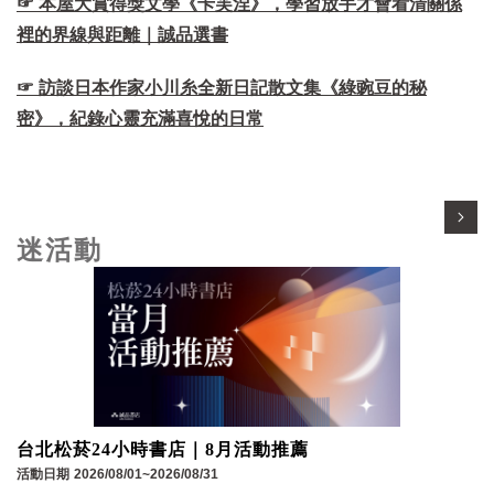
☞ 本屋大賞得獎文學《卡芙涅》，學習放手才會看清關係
裡的界線與距離｜誠品選書
☞ 訪談日本作家小川糸全新日記散文集《綠豌豆的秘
密》，紀錄心靈充滿喜悅的日常
迷活動
台北松菸24小時書店｜8月活動推薦
活動日期
2026/08/01~2026/08/31