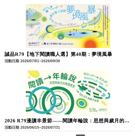
誠品R79【地下閱讀職人選】第40期：夢境風暴
活動日期
2026/07/01~2026/09/30
2026 R79漫讀丰景節——閱讀年輪說：思想與歲月的循
環書寫
活動日期
2026/06/15~2026/07/31