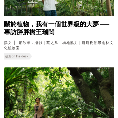
關於植物，我有一個世界級的大夢 ──
專訪胖胖樹王瑞閔
撰文
鄒欣寧．攝影｜蔡之凡．場地協力｜胖胖樹熱帶雨林文
化植物園
提案on the desk