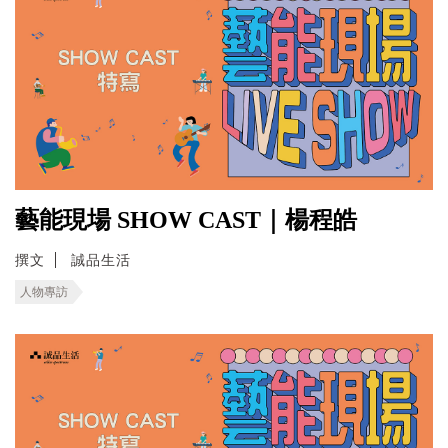
藝能現場 SHOW CAST｜楊程皓
撰文
誠品生活
人物專訪