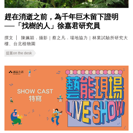
趕在消逝之前，為千年巨木留下證明
──「找樹的人」徐嘉君研究員
撰文
陳姵穎．攝影｜蔡之凡．場地協力｜林業試驗所研究大
樓、台北植物園
提案on the desk