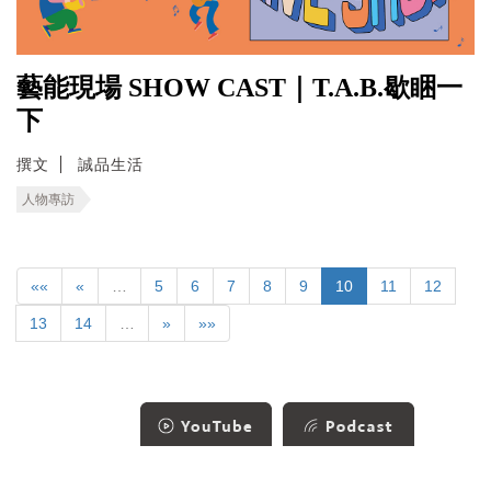
藝能現場 SHOW CAST｜T.A.B.歇睏一
下
撰文
誠品生活
人物專訪
««
«
…
5
6
7
8
9
10
11
12
13
14
…
»
»»