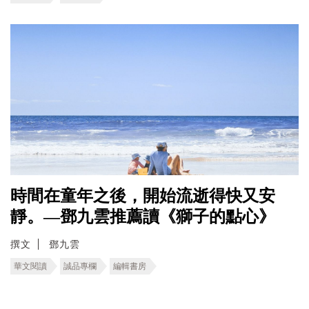
時間在童年之後，開始流逝得快又安
靜。—鄧九雲推薦讀《獅子的點心》
撰文
鄧九雲
華文閱讀
誠品專欄
編輯書房