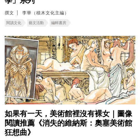
學」系列
撰文
李華（積木文化主編）
閱讀文化
藝文活動
編輯書房
如果有一天，美術館裡沒有裸女｜圖像
閱讀推薦《消失的維納斯：奧塞美術館
狂想曲》