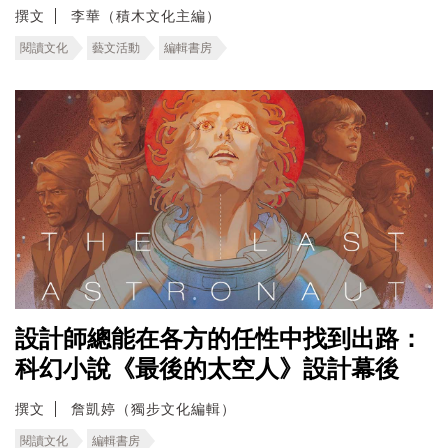
撰文
李華（積木文化主編）
閱讀文化
藝文活動
編輯書房
設計師總能在各方的任性中找到出路：
科幻小說《最後的太空人》設計幕後
撰文
詹凱婷（獨步文化編輯）
閱讀文化
編輯書房