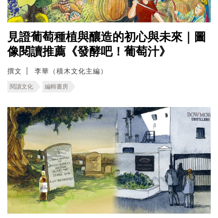
見證葡萄種植與釀造的初心與未來｜圖
像閱讀推薦《發酵吧！葡萄汁》
撰文
李華（積木文化主編）
閱讀文化
編輯書房