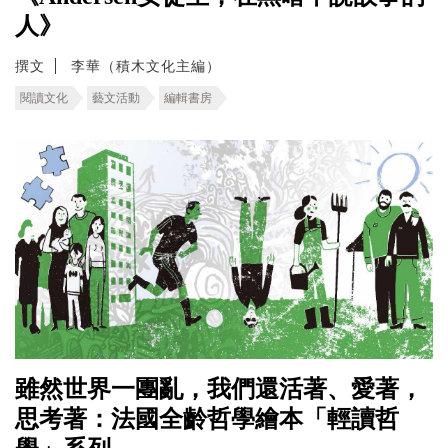
人》
撰文
李華（積木文化主編）
閱讀文化
藝文活動
編輯書房
雖然世界一團亂，我們還活著、愛著，
思考著：法國全齡哲學繪本「輕讀哲