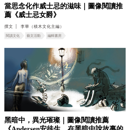
當思念化作威士忌的滋味｜圖像閱讀推
薦《威士忌女爵》
撰文
李華（積木文化主編）
閱讀文化
藝文活動
編輯書房
黑暗中，異光璀璨｜圖像閱讀推薦
《Andersen安徒生，在黑暗中說故事的