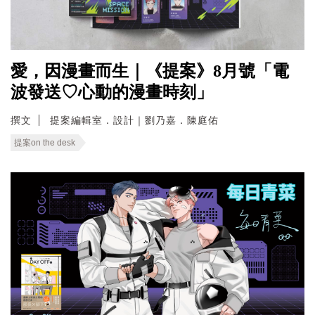
愛，因漫畫而生｜《提案》8月號「電
波發送♡心動的漫畫時刻」
撰文
提案編輯室．設計｜劉乃嘉．陳庭佑
提案on the desk