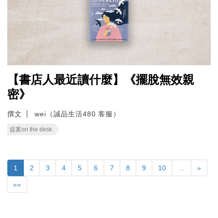
【書店人最近讀什麼】《擺脫無效親
密》
撰文
wei（誠品生活480 客服）
提案on the desk
1
2
3
4
5
6
7
8
9
10
…
»
»»