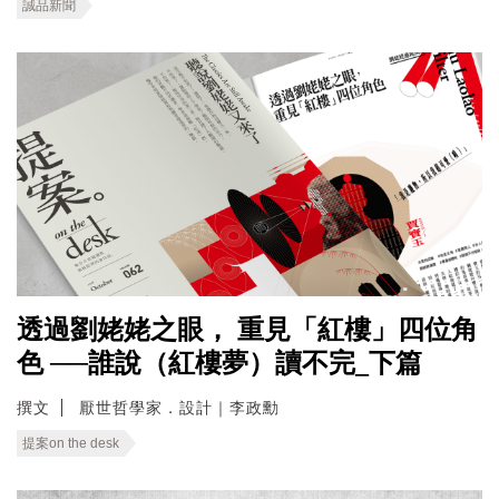
誠品新聞
透過劉姥姥之眼， 重見「紅樓」四位角
色 ──誰說（紅樓夢）讀不完_下篇
撰文
厭世哲學家．設計｜李政勳
提案on the desk