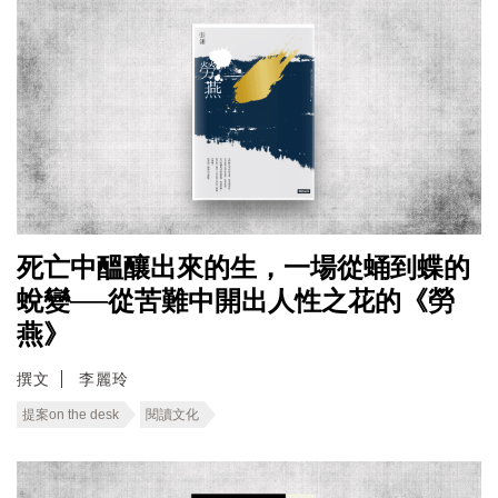
死亡中醞釀出來的生，一場從蛹到蝶的
蛻變──從苦難中開出人性之花的《勞
燕》
撰文
李麗玲
提案on the desk
閱讀文化