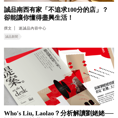
誠品南西有家「不追求100分的店」？
卻能讓你懂得盡興生活！
撰文
迷誠品內容中心
誠品新聞
Who's Liu, Laolao？分析解讀劉姥姥──