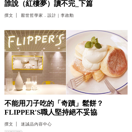
誰說（紅樓夢）讀不完_下篇
撰文
厭世哲學家．設計｜李政勳
不能用刀子吃的「奇蹟」鬆餅？
FLIPPER'S職人堅持絕不妥協
撰文
迷誠品內容中心