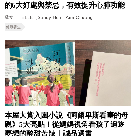
的6大好處與禁忌，有效提升心肺功能
撰文
ELLE（Sandy Hsu、Ann Chuang）
健康養生
本屋大賞入圍小說《阿爾卑斯看臺的母
親》5大亮點！從媽媽視角看孩子追逐
夢想的酸甜苦辣｜誠品選書