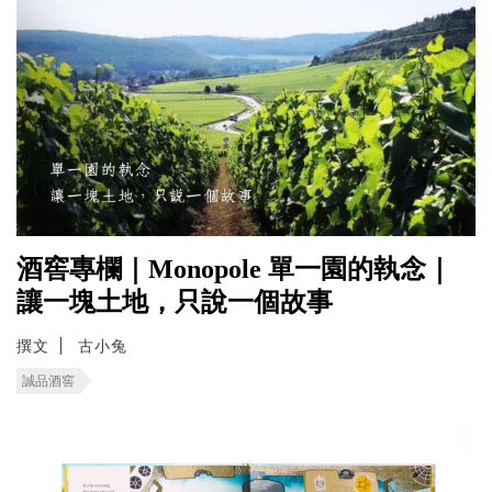
酒窖專欄｜Monopole 單一園的執念｜
讓一塊土地，只說一個故事
撰文
古小兔
誠品酒窖