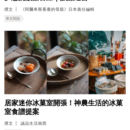
撰文
《阿爾卑斯看臺的母親》日本責任編輯
華文閱讀
居家迷你冰菓室開張！神農生活的冰菓
室食譜提案
撰文
誠品生活南西