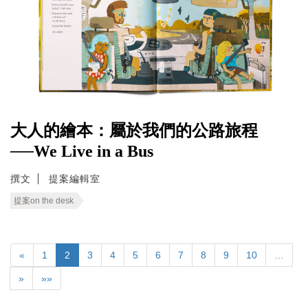
大人的繪本：屬於我們的公路旅程
──We Live in a Bus
撰文
提案編輯室
提案on the desk
«
1
2
3
4
5
6
7
8
9
10
…
»
»»