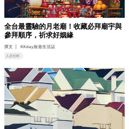
全台最靈驗的月老廟！收藏必拜廟宇與
參拜順序，祈求好姻緣
撰文
KKday旅遊生活誌
人文社科