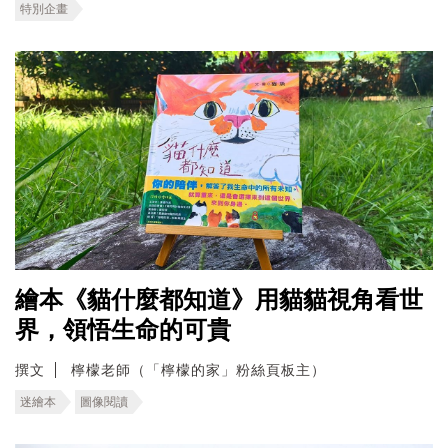
特別企畫
繪本《貓什麼都知道》用貓貓視角看世
界，領悟生命的可貴
撰文
檸檬老師（「檸檬的家」粉絲頁板主）
迷繪本
圖像閱讀