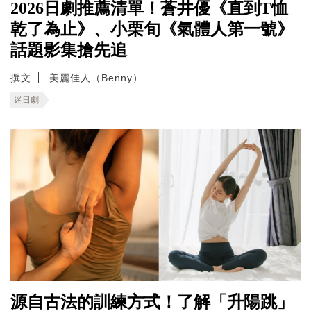
2026日劇推薦清單！蒼井優《直到T恤
乾了為止》、小栗旬《氣體人第一號》
話題影集搶先追
撰文
美麗佳人（Benny）
迷日劇
源自古法的訓練方式！了解「升陽跳」