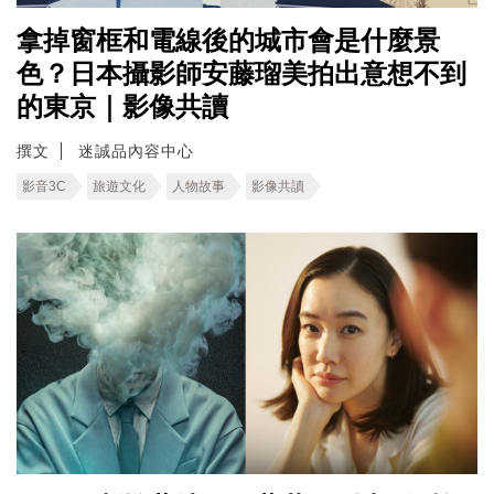
拿掉窗框和電線後的城市會是什麼景
色？日本攝影師安藤瑠美拍出意想不到
的東京｜影像共讀
撰文
迷誠品內容中心
影音3C
旅遊文化
人物故事
影像共讀