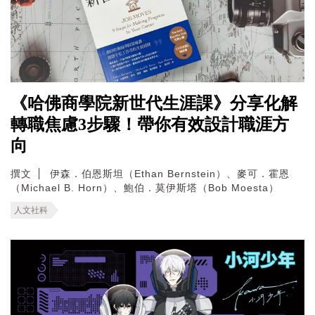
《哈佛商學院新世代生涯課》分享化解
轉職焦慮3步驟！帶你有效設計職涯方
向
撰文
伊森．伯恩斯坦（Ethan Bernstein）、麥可．霍恩
（Michael B. Horn）、鮑伯．莫伊斯塔（Bob Moesta）
人文社科