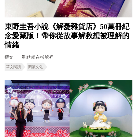
東野圭吾小說《解憂雜貨店》50萬冊紀
念愛藏版！帶你從故事解救想被理解的
情緒
撰文
重點就在括號裡
華文閱讀
閱讀文化