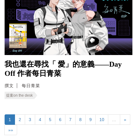
我也還在尋找「 愛」的意義——Day
Off 作者每日青菜
撰文
每日青菜
提案on the desk
1
2
3
4
5
6
7
8
9
10
…
»
»»