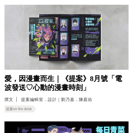
愛，因漫畫而生｜《提案》8月號「電
波發送♡心動的漫畫時刻」
撰文
提案編輯室．設計｜劉乃嘉．陳庭佑
提案on the desk