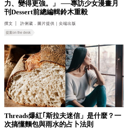
力、變得更強。」 ──專訪少女漫畫月
刊Dessert前總編輯鈴木重毅
撰文
許俐葳．圖片提供｜尖端出版
提案on the desk
Threads爆紅｢斯拉夫迷信」是什麼？一
次搞懂麵包與雨水的占卜法則