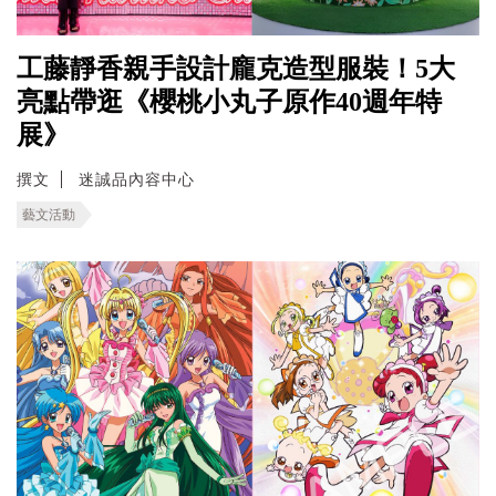
工藤靜香親手設計龐克造型服裝！5大
亮點帶逛《櫻桃小丸子原作40週年特
展》
撰文
迷誠品內容中心
藝文活動