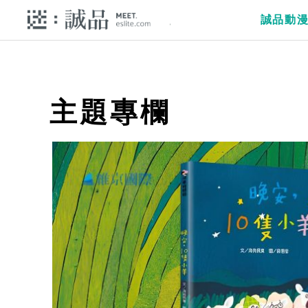
誠品動
主題專欄