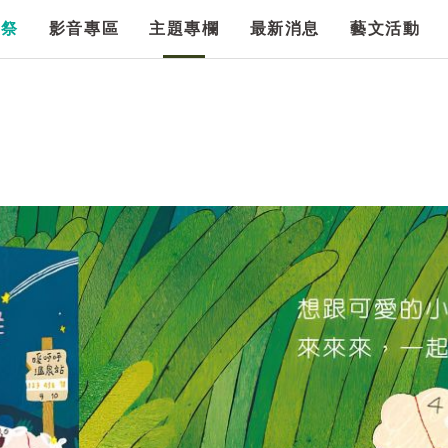
漫祭
影音專區
主題專欄
最新消息
藝文活動