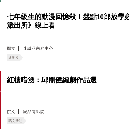
七年級生的動漫回憶殺！盤點10部放學
派出所》線上看
撰文
迷誠品內容中心
迷動漫
紅樓暗湧：邱剛健編劇作品選
撰文
誠品電影院
藝文活動