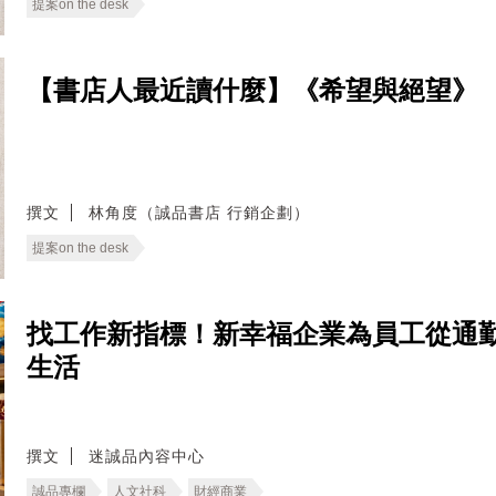
提案on the desk
【書店人最近讀什麼】《希望與絕望》
撰文
林角度（誠品書店 行銷企劃）
提案on the desk
找工作新指標！新幸福企業為員工從通
生活
撰文
迷誠品內容中心
誠品專欄
人文社科
財經商業