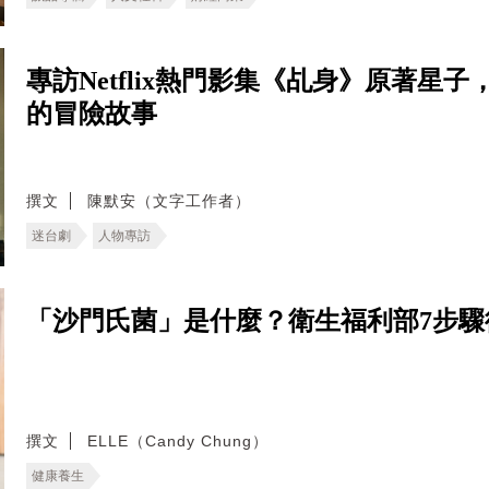
專訪Netflix熱門影集《乩身》原著
的冒險故事
撰文
陳默安（文字工作者）
迷台劇
人物專訪
「沙門氏菌」是什麼？衛生福利部7步
撰文
ELLE（Candy Chung）
健康養生