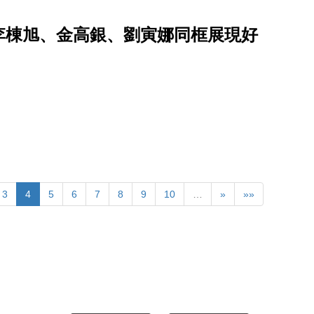
李棟旭、金高銀、劉寅娜同框展現好
3
4
5
6
7
8
9
10
…
»
»»