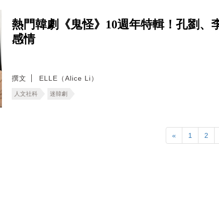
熱門韓劇《鬼怪》10週年特輯！孔劉、
感情
撰文
ELLE（Alice Li）
人文社科
迷韓劇
«
1
2