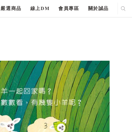
嚴選商品
線上DM
會員專區
關於誠品