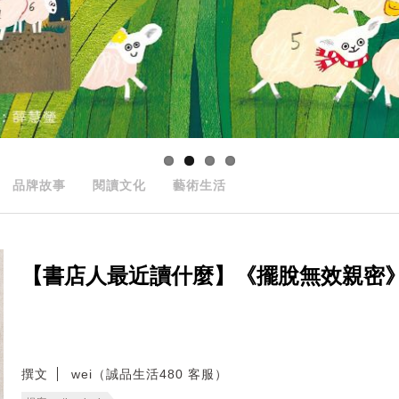
品牌故事
閱讀文化
藝術生活
【書店人最近讀什麼】《擺脫無效親密
撰文
wei（誠品生活480 客服）