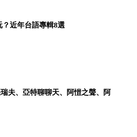
？近年台語專輯8選
t.張瑞夫、亞特聊聊天、阿愷之聲、阿