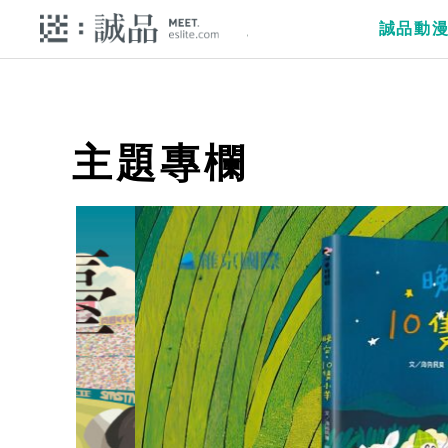
誠品動
主題專欄