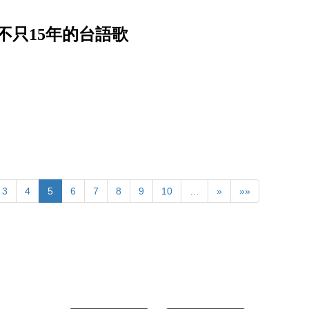
不只15年的台語歌
3
4
5
6
7
8
9
10
…
»
»»