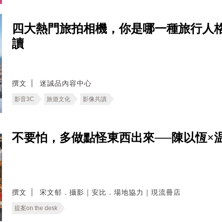
四大熱門旅拍相機，你是哪一種旅行人格
讀
撰文
迷誠品內容中心
影音3C
旅遊文化
影像共讀
不要怕，多做點怪東西出來──陳以恆×
撰文
宋文郁．攝影｜安比．場地協力｜現流冊店
提案on the desk