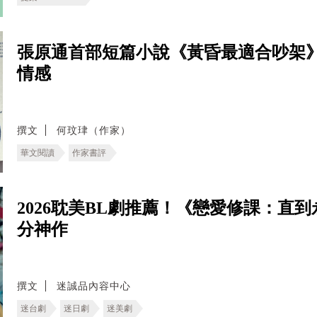
張原通首部短篇小說《黃昏最適合吵架
情感
撰文
何玟珒（作家）
華文閱讀
作家書評
2026耽美BL劇推薦！《戀愛修課：直
分神作
撰文
迷誠品內容中心
迷台劇
迷日劇
迷美劇