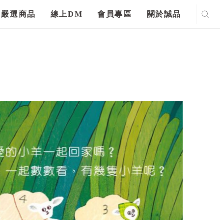
嚴選商品
線上DM
會員專區
關於誠品