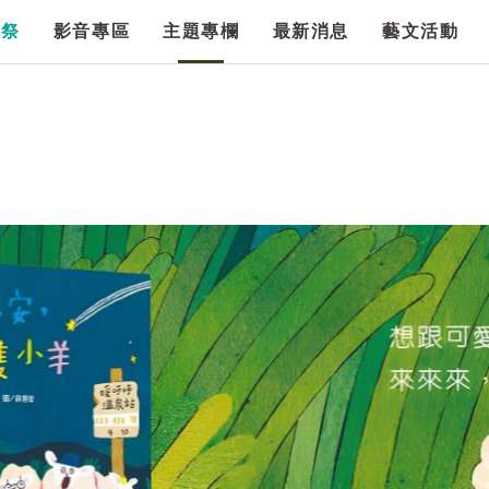
漫祭
影音專區
主題專欄
最新消息
藝文活動