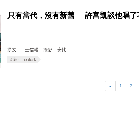
只有當代，沒有新舊──許富凱談他唱了
撰文
王信權．攝影｜安比
提案on the desk
«
1
2