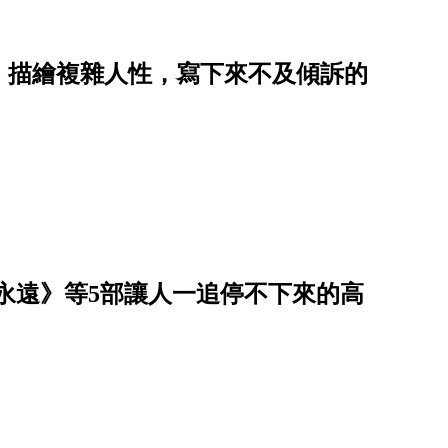
》描繪複雜人性，寫下來不及傾訴的
到永遠》等5部讓人一追停不下來的高