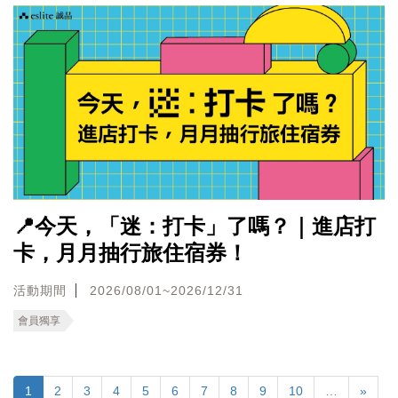
📍今天，「迷：打卡」了嗎？｜進店打
卡，月月抽行旅住宿券！
活動期間
2026/08/01~2026/12/31
會員獨享
1
2
3
4
5
6
7
8
9
10
…
»