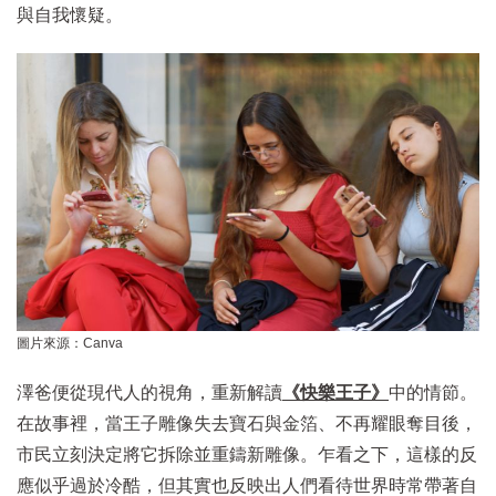
與自我懷疑。
圖片來源：Canva
澤爸便從現代人的視角，重新解讀
《快樂王子》
中的情節。
在故事裡，當王子雕像失去寶石與金箔、不再耀眼奪目後，
市民立刻決定將它拆除並重鑄新雕像。乍看之下，這樣的反
應似乎過於冷酷，但其實也反映出人們看待世界時常帶著自