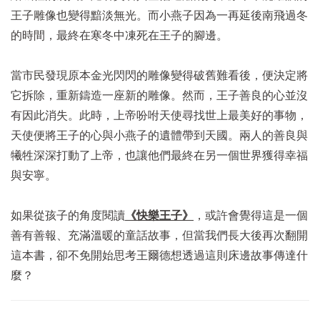
王子雕像也變得黯淡無光。而小燕子因為一再延後南飛過冬
的時間，最終在寒冬中凍死在王子的腳邊。
當市民發現原本金光閃閃的雕像變得破舊難看後，便決定將
它拆除，重新鑄造一座新的雕像。然而，王子善良的心並沒
有因此消失。此時，上帝吩咐天使尋找世上最美好的事物，
天使便將王子的心與小燕子的遺體帶到天國。兩人的善良與
犧牲深深打動了上帝，也讓他們最終在另一個世界獲得幸福
與安寧。
如果從孩子的角度閱讀
《快樂王子》
，或許會覺得這是一個
善有善報、充滿溫暖的童話故事，但當我們長大後再次翻開
這本書，卻不免開始思考王爾德想透過這則床邊故事傳達什
麼？