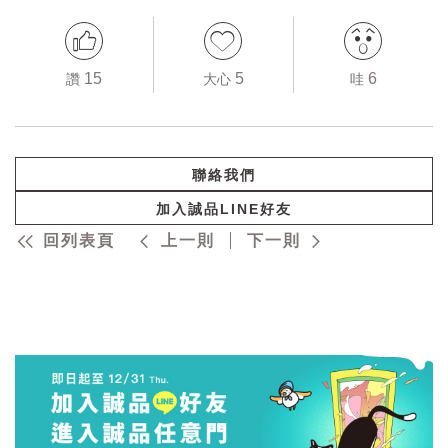
15
5
6
讚
大心
哇
聯絡我們
加入誠品LINE好友
回列表頁
上一則
下一則