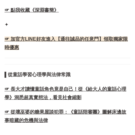
☞ 點我收藏《深淵書簡》
✦
☞ 加官方LINE好友進入【通往誠品的任意門】領取獨家限
時優惠
▌從童話學習心理學與法律常識
☞ 長大才讀懂童話角色竟是自己！從《給大人的童話心理
學》洞悉超真實想法，看見社會縮影
☞ 從壞巫婆的糖果屋談犯罪：《童話陪審團》圖解床邊故
事暗藏的危機與法律