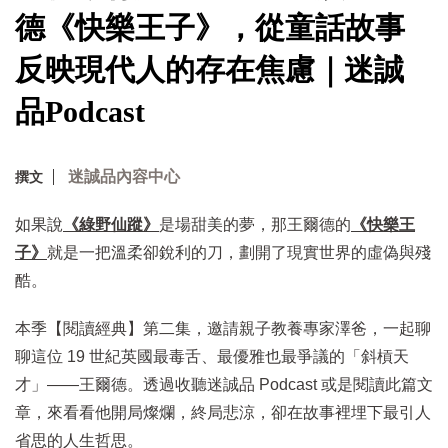
德《快樂王子》，從童話故事
反映現代人的存在焦慮｜迷誠
品Podcast
迷誠品內容中心
撰文
如果說
《綠野仙蹤》
是場甜美的夢，那王爾德的
《快樂王
子》
就是一把溫柔卻銳利的刀，劃開了現實世界的虛偽與殘
酷。
本季【閱讀經典】第二集，邀請親子教養專家澤爸，一起聊
聊這位 19 世紀英國最毒舌、最優雅也最爭議的「斜槓天
才」——王爾德。透過收聽迷誠品 Podcast 或是閱讀此篇文
章，來看看他開局燦爛，終局悲涼，卻在故事裡埋下最引人
省思的人生哲思。