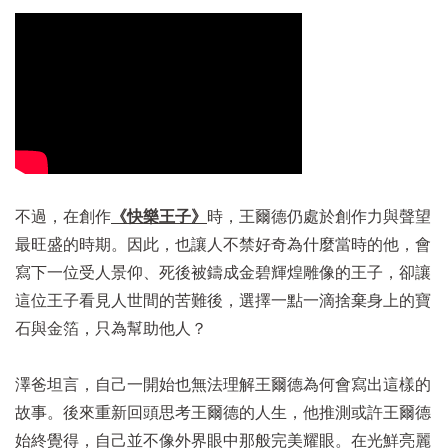
不過，在創作
《快樂王子》
時，王爾德仍處於創作力與聲望
最旺盛的時期。因此，也讓人不禁好奇為什麼當時的他，會
寫下一位受人景仰、死後被鑄成金碧輝煌雕像的王子，卻讓
這位王子看見人世間的苦難後，選擇一點一滴捨棄身上的寶
石與金箔，只為幫助他人？
澤爸坦言，自己一開始也無法理解王爾德為何會寫出這樣的
故事。後來重新回頭思考王爾德的人生，他推測或許王爾德
始終覺得，自己並不像外界眼中那般完美耀眼。在光鮮亮麗