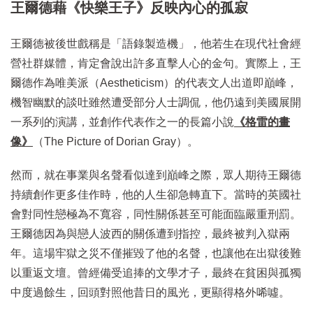
王爾德藉《快樂王子》反映內心的孤寂
王爾德被後世戲稱是「語錄製造機」，他若生在現代社會經
營社群媒體，肯定會說出許多直擊人心的金句。實際上，王
爾德作為唯美派（Aestheticism）的代表文人出道即巔峰，
機智幽默的談吐雖然遭受部分人士調侃，他仍遠到美國展開
一系列的演講，並創作代表作之一的長篇小說
《格雷的畫
像》
（The Picture of Dorian Gray）。
然而，就在事業與名聲看似達到巔峰之際，眾人期待王爾德
持續創作更多佳作時，他的人生卻急轉直下。當時的英國社
會對同性戀極為不寬容，同性關係甚至可能面臨嚴重刑罰。
王爾德因為與戀人波西的關係遭到指控，最終被判入獄兩
年。這場牢獄之災不僅摧毀了他的名聲，也讓他在出獄後難
以重返文壇。曾經備受追捧的文學才子，最終在貧困與孤獨
中度過餘生，回頭對照他昔日的風光，更顯得格外唏噓。