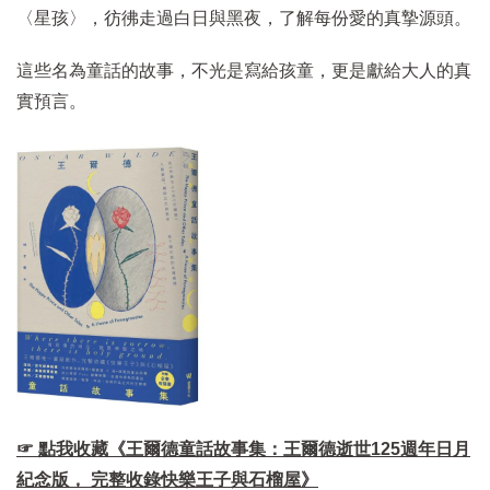
〈星孩〉，彷彿走過白日與黑夜，了解每份愛的真摯源頭。
這些名為童話的故事，不光是寫給孩童，更是獻給大人的真
實預言。
☞ 點我收藏《王爾德童話故事集：王爾德逝世125週年日月
紀念版， 完整收錄快樂王子與石榴屋》