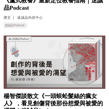
《鷹式教養》重新定位教養指南｜迷誠
品Podcast
撰文
迷誠品內容中心
迷誠品Podcast
楊智傑談散文《一頭蜈蚣髮絲的瘋女
人》，看見創傷背後那份想愛與被愛的