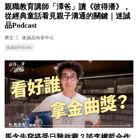
親職教育講師「澤爸」讀《彼得潘》，
從經典童話看見親子溝通的關鍵｜迷誠
品Podcast
撰文
迷誠品內容中心
迷誠品Podcast
馬念先穿搭受日雜啟蒙？談李權哲合作