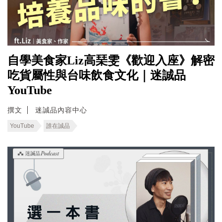
自學美食家Liz高琹雯《歡迎入座》解密
吃貨屬性與台味飲食文化｜迷誠品
YouTube
撰文
迷誠品內容中心
YouTube
誰在誠品