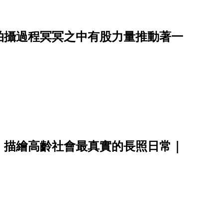
拍攝過程冥冥之中有股力量推動著一
，描繪高齡社會最真實的長照日常｜