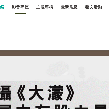
漫祭
影音專區
主題專欄
最新消息
藝文活動