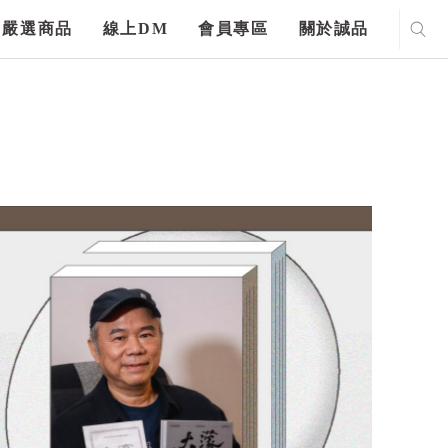
嚴選商品
線上DM
會員專區
關於誠品