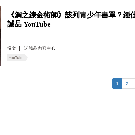
《鋼之鍊金術師》該列青少年書單？鍾
誠品 YouTube
撰文
迷誠品內容中心
YouTube
1
2