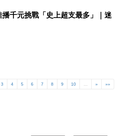
佳播千元挑戰「史上超支最多」｜迷
3
4
5
6
7
8
9
10
…
»
»»