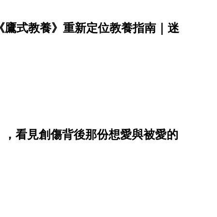
《鷹式教養》重新定位教養指南｜迷
》，看見創傷背後那份想愛與被愛的