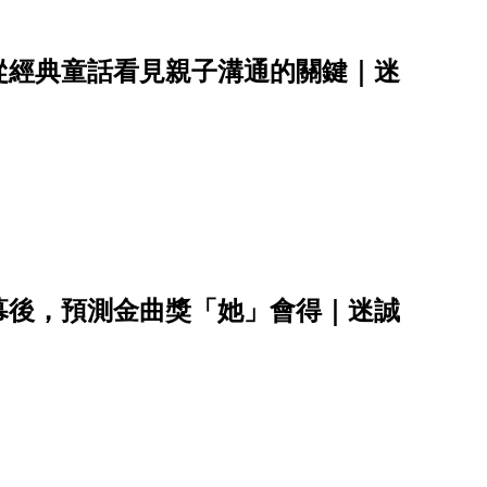
從經典童話看見親子溝通的關鍵｜迷
幕後，預測金曲獎「她」會得｜迷誠