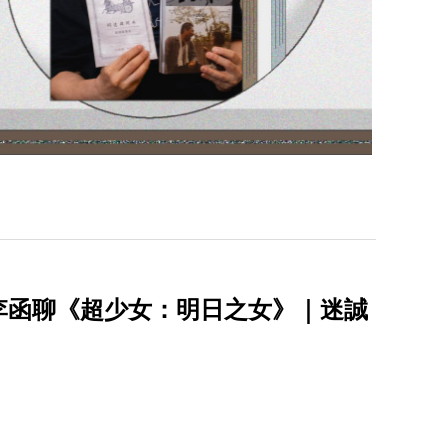
李函聊《超少女：明日之女》｜迷誠