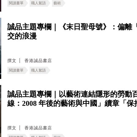
閱讀書單
職人絮語
藝術
誠品主題專欄｜《末日聖母號》：偏離
交的浪漫
撰文
香港誠品書店
閱讀書單
職人絮語
誠品主題專欄｜以藝術連結隱形的勞動百
線：2008 年後的藝術與中國」續章「
撰文
香港誠品書店