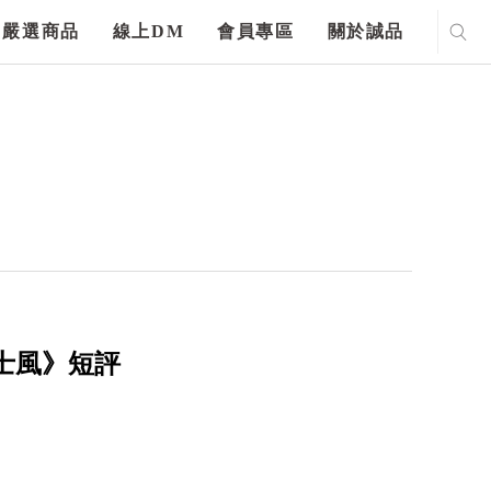
嚴選商品
線上DM
會員專區
關於誠品
士風》短評