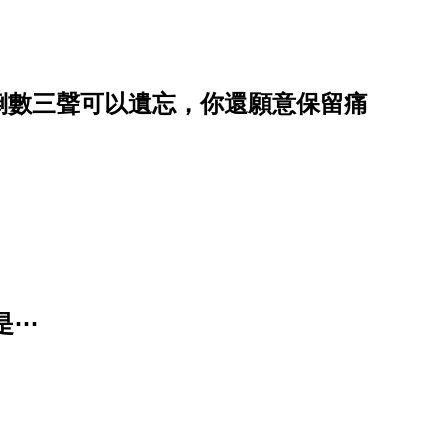
倒數三聲可以遺忘，你還願意保留痛
是⋯