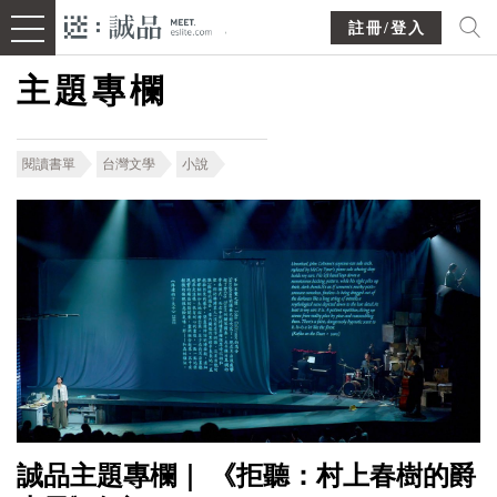
註冊/登入
主題專欄
閱讀書單
台灣文學
小說
誠品主題專欄｜ 《拒聽：村上春樹的爵