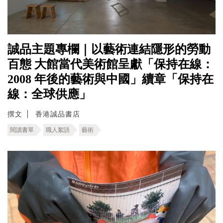
誠品主題專欄｜以藝術連結隱形的勞動
百態 ⼤館當代美術館呈獻「保持在線：
2008 年後的藝術與中國」續章「保持在
線：全球供應」
撰文
香港誠品書店
閱讀書單
職人絮語
藝術