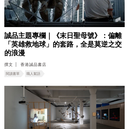
誠品主題專欄｜《末日聖母號》：偏離
「英雄救地球」的套路，全是莫逆之交
的浪漫
撰文
香港誠品書店
閱讀書單
職人絮語