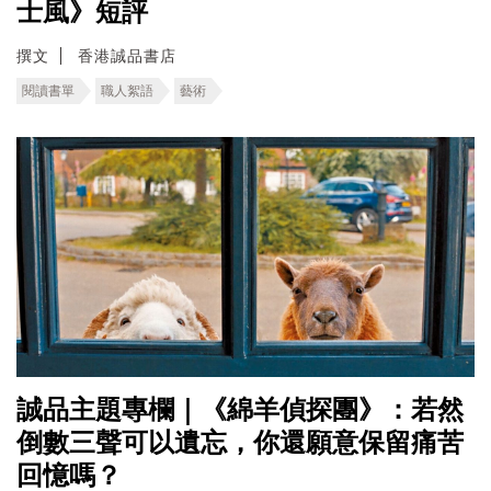
士風》短評
撰文
香港誠品書店
閱讀書單
職人絮語
藝術
誠品主題專欄｜《綿羊偵探團》：若然
倒數三聲可以遺忘，你還願意保留痛苦
回憶嗎？