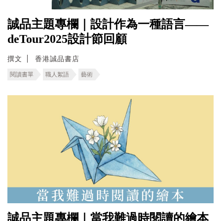
誠品主題專欄｜設計作為一種語言——
deTour2025設計節回顧
撰文
香港誠品書店
閱讀書單
職人絮語
藝術
誠品主題專欄｜當我難過時閱讀的繪本