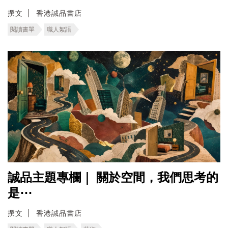
撰文
香港誠品書店
閱讀書單
職人絮語
誠品主題專欄｜ ​關於空間，我們思考的
是⋯
撰文
香港誠品書店