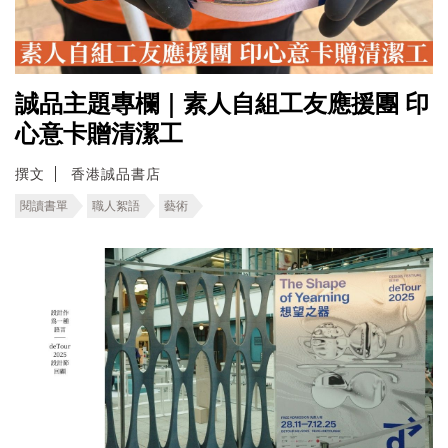
誠品主題專欄｜素人自組工友應援團 印
心意卡贈清潔工
撰文
香港誠品書店
閱讀書單
職人絮語
藝術