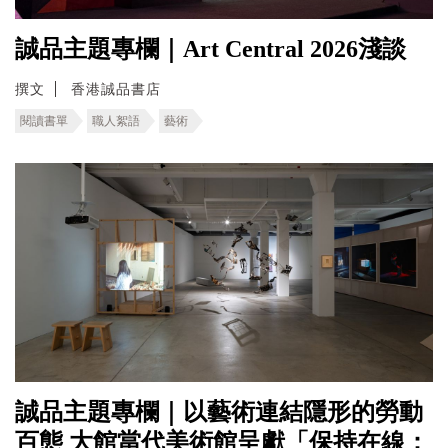
誠品主題專欄｜Art Central 2026淺談
撰文
香港誠品書店
閱讀書單
職人絮語
藝術
誠品主題專欄｜以藝術連結隱形的勞動
百態 ⼤館當代美術館呈獻「保持在線：