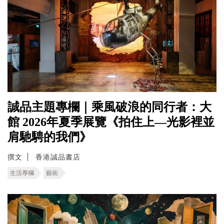
誠品主題專欄｜乘風破浪的同行者：大
館 2026年夏季展覽《拍住上—光影裡並
肩馳騁的我們》
撰文
香港誠品書店
生活專欄
藝術