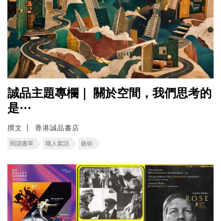
誠品主題專欄｜ ​關於空間，我們思考的
是⋯
撰文
香港誠品書店
閱讀書單
職人絮語
藝術