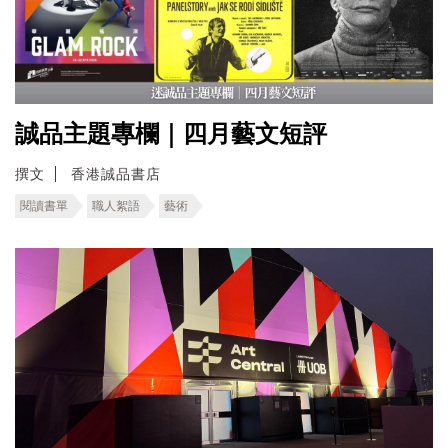
誠品主題專欄｜四月藝文短評
撰文
香港誠品書店
閱讀書單
職人絮語
藝術