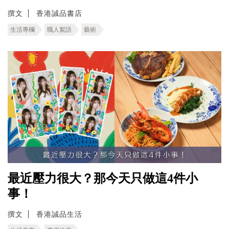
撰文
香港誠品書店
生活專欄
職人絮語
藝術
最近壓力很大？那今天只做這4件小
事！
撰文
香港誠品生活