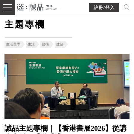
註冊/登入
主題專欄
生活美學
生活
藝術
建築
誠品主題專欄｜【香港書展2026】從講