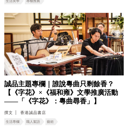
生活美學
專櫃推薦
誠品主題專欄｜誰說粵曲只剩餘香？
【《字花》×《福和雍》文學推廣活動
——「《字花》：粵曲尋香」】
撰文
香港誠品書店
生活專欄
職人絮語
藝術