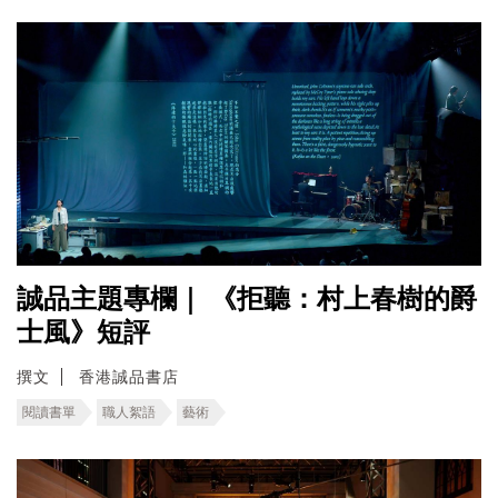
誠品主題專欄｜ 《拒聽：村上春樹的爵
士風》短評
撰文
香港誠品書店
閱讀書單
職人絮語
藝術