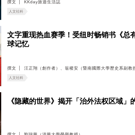
撰文
KKday旅遊生活誌
人文社科
文字重现热血赛季！受纽时畅销书《总
球记忆
撰文
汪正翔（創作者）、翁稷安（暨南國際大學歷史系副教
人文社科
《隐藏的世界》揭开「治外法权区域」
撰文
劉瑞華（清華大學榮譽教授）