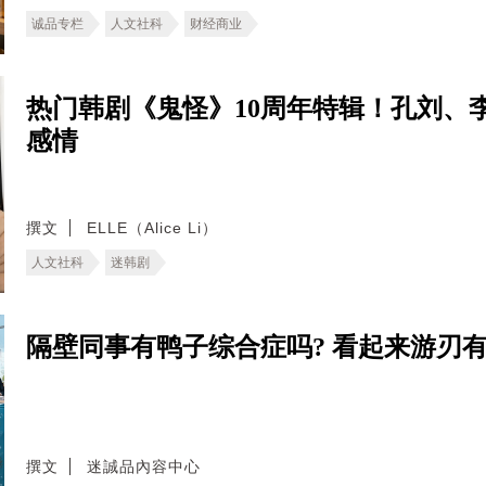
诚品专栏
人文社科
财经商业
热门韩剧《鬼怪》10周年特辑！孔刘、
感情
撰文
ELLE（Alice Li）
人文社科
迷韩剧
隔壁同事有鸭子综合症吗? 看起来游刃
撰文
迷誠品內容中心