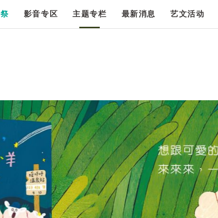
漫祭
影音专区
主题专栏
最新消息
艺文活动