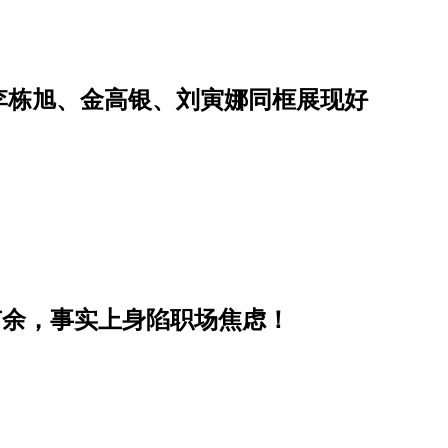
李栋旭、金高银、刘寅娜同框展现好
有余，事实上身陷职场焦虑！