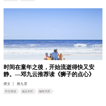
时间在童年之後，开始流逝得快又安
静。—邓九云推荐读《狮子的点心》
撰文
鄧九雲
华文阅读
诚品专栏
编辑书房