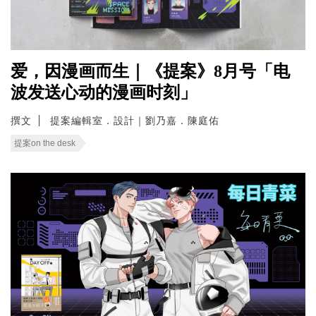
爱，因漫画而生｜《提案》8月号「电
波发送心动的漫画时刻」
撰文
提案編輯室．設計｜劉乃嘉．陳庭佑
提案on the desk