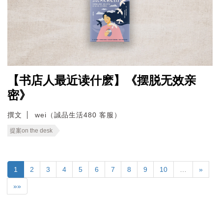
【书店人最近读什麽】《摆脱无效亲
密》
撰文
wei（誠品生活480 客服）
提案on the desk
1
2
3
4
5
6
7
8
9
10
…
»
»»