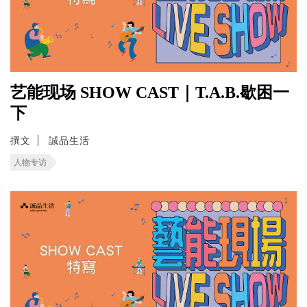
艺能现场 SHOW CAST｜T.A.B.歇困一
下
撰文
誠品生活
人物专访