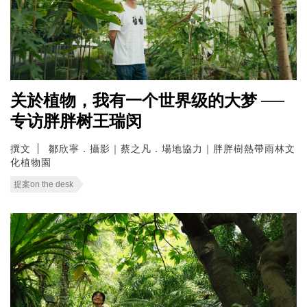
关於植物，我有一个世界级的大梦 ──
专访胖胖树王瑞闵
撰文
鄒欣寧．攝影｜蔡之凡．場地協力｜胖胖樹熱帶雨林文
化植物園
提案on the desk