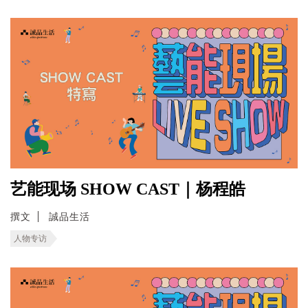
艺能现场 SHOW CAST｜杨程皓
撰文
誠品生活
人物专访