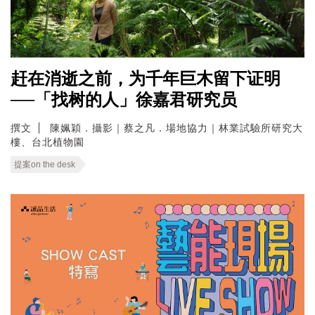
赶在消逝之前，为千年巨木留下证明
──「找树的人」徐嘉君研究员
撰文
陳姵穎．攝影｜蔡之凡．場地協力｜林業試驗所研究大
樓、台北植物園
提案on the desk